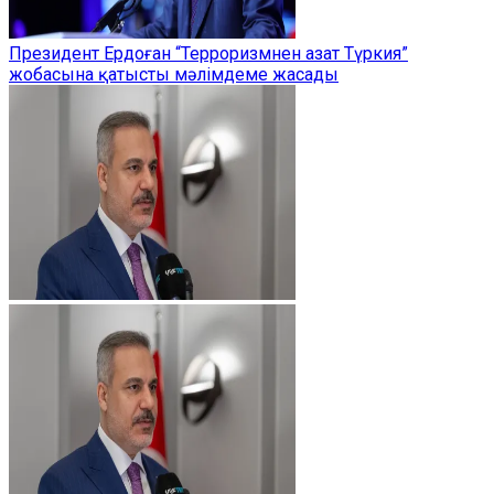
Президент Ердоған “Терроризмнен азат Түркия”
жобасына қатысты мәлімдеме жасады