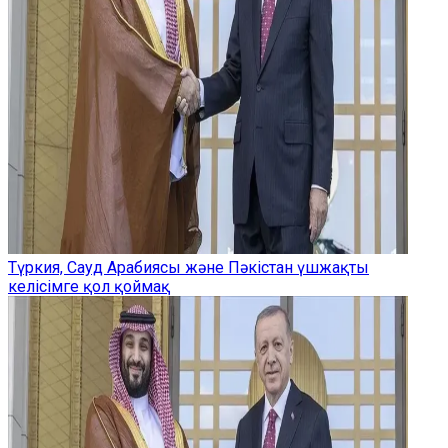
Түркия, Сауд Арабиясы және Пәкістан үшжақты
келісімге қол қоймақ