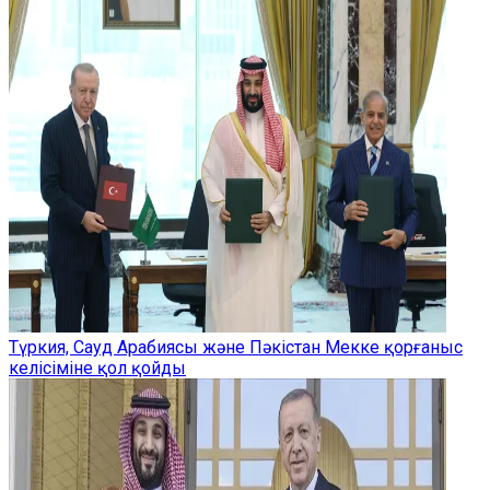
Түркия, Сауд Арабиясы және Пәкістан Мекке қорғаныс
келісіміне қол қойды