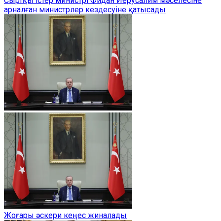
Сыртқы істер министрі Фидан Иерусалим мәселесіне
арналған министрлер кездесуіне қатысады
Жоғары әскери кеңес жиналады