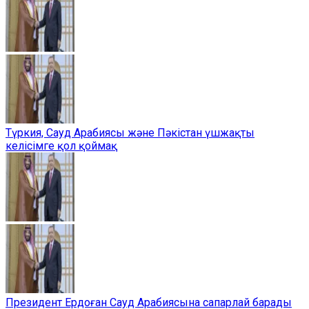
Түркия, Сауд Арабиясы және Пәкістан үшжақты
келісімге қол қоймақ
Президент Ердоған Сауд Арабиясына сапарлай барады