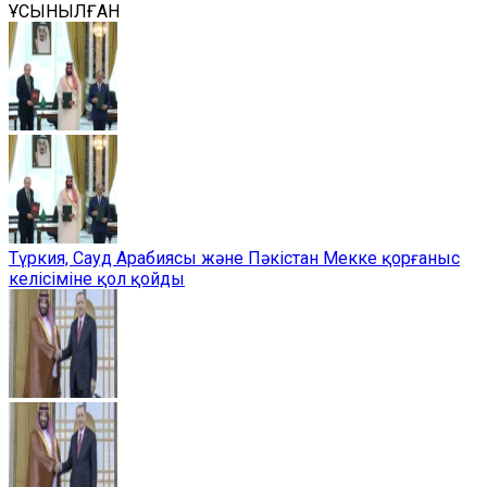
ҰСЫНЫЛҒАН
Түркия, Сауд Арабиясы және Пәкістан Мекке қорғаныс
келісіміне қол қойды