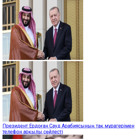
Президент Ердоған Сауд Арабиясының тақ мұрагерімен
телефон арқылы сөйлесті