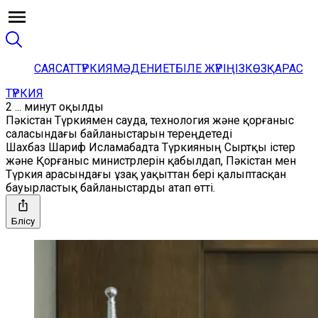
САЯСАТ
ТҮРКИЯ
МӘДЕНИЕТ
БІЛЕ ЖҮРІҢІЗ
КӨЗҚАРАС
ТҮРКИЯ
2 ... минут оқылды
Пәкістан Түркиямен сауда, технология және қорғаныс
саласындағы байланыстарын тереңдетеді
Шахбаз Шариф Исламабадта Түркияның Сыртқы істер
және Қорғаныс министрлерін қабылдап, Пәкістан мен
Түркия арасындағы ұзақ уақыттан бері қалыптасқан
бауырластық байланыстарды атап өтті.
Бөлісу