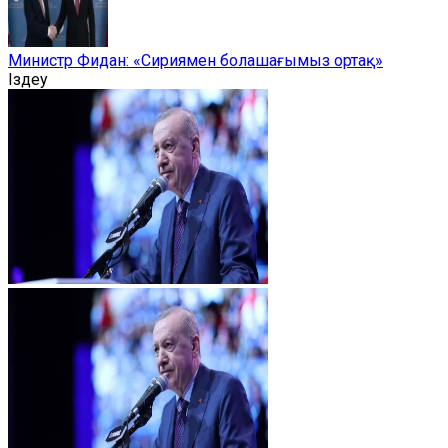
Министр Фидан: «Сириямен болашағымыз ортақ»
Іздеу