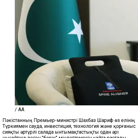
/ AA
Пәкістанның Премьер-министрі Шахбаз Шариф өз елінің
Түркиямен сауда, инвестиция, технология және қорғаныс
сияқты әртүрлі салада ынтымақтастықты одан әрі
нығайтуға деген "берік" міндеттемесін қайта растады.