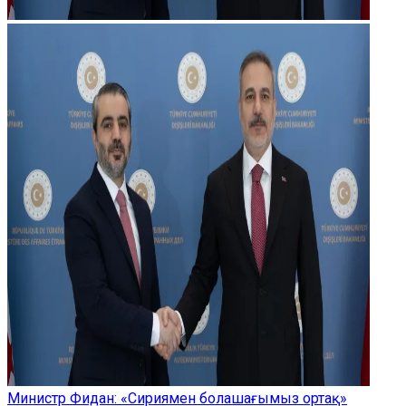
Министр Фидан: «Сириямен болашағымыз ортақ»