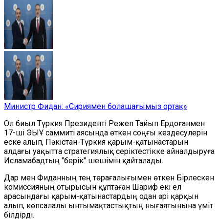
Министр Фидан: «Сириямен болашағымыз ортақ»
Ол биыл Түркия Президенті Режеп Тайып Ердоғанмен
17-ші ЭЫҰ саммиті аясында өткен соңғы кездесулерін
еске алып, Пәкістан-Түркия қарым-қатынастарын
алдағы уақытта стратегиялық серіктестікке айналдыруға
Исламабадтың "берік" шешімін қайталады.
Дар мен Фиданның тең төрағалығымен өткен Бірлескен
комиссияның отырысын құптаған Шариф екі ел
арасындағы қарым-қатынастардың одан әрі қарқын
алып, көпсалалы ынтымақтастықтың нығаятынына үміт
білдірді.