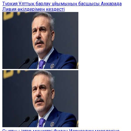
Түркия Ұлттық барлау ұйымының басшысы Анкарада
Ливия өкілдерімен кездесті