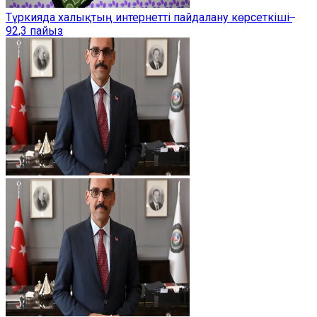
Түркияда халықтың интернетті пайдалану көрсеткіші ̶
92,3 пайыз