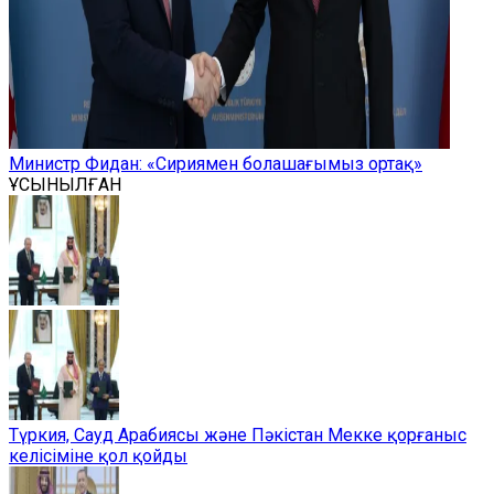
Министр Фидан: «Сириямен болашағымыз ортақ»
ҰСЫНЫЛҒАН
Түркия, Сауд Арабиясы және Пәкістан Мекке қорғаныс
келісіміне қол қойды