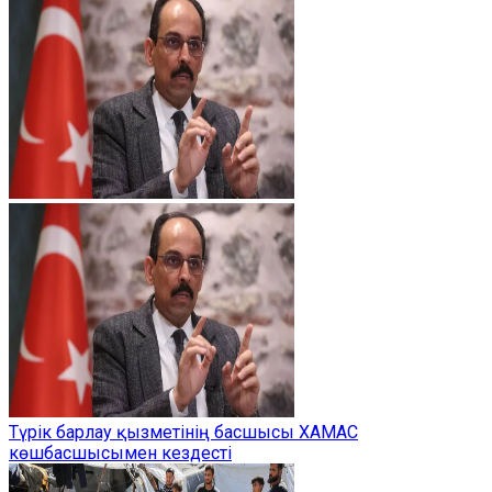
Түрік барлау қызметінің басшысы ХАМАС
көшбасшысымен кездесті