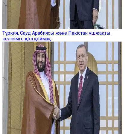
Түркия, Сауд Арабиясы және Пәкістан үшжақты
келісімге қол қоймақ