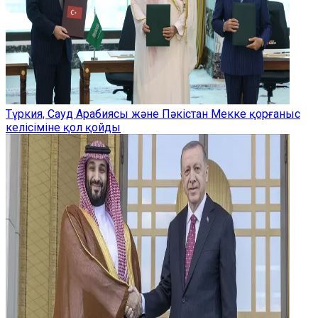
Түркия, Сауд Арабиясы және Пәкістан Мекке қорғаныс
келісіміне қол қойды