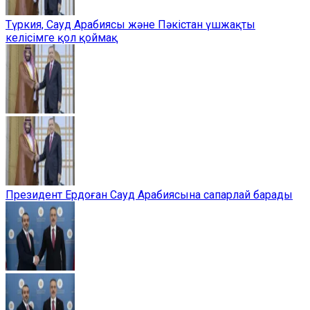
Түркия, Сауд Арабиясы және Пәкістан үшжақты
келісімге қол қоймақ
Президент Ердоған Сауд Арабиясына сапарлай барады