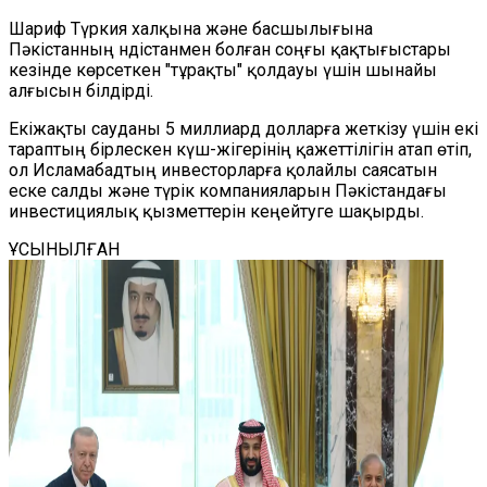
Шариф Түркия халқына және басшылығына
Пәкістанның Үндістанмен болған соңғы қақтығыстары
кезінде көрсеткен "тұрақты" қолдауы үшін шынайы
алғысын білдірді.
Екіжақты сауданы 5 миллиард долларға жеткізу үшін екі
тараптың бірлескен күш-жігерінің қажеттілігін атап өтіп,
ол Исламабадтың инвесторларға қолайлы саясатын
еске салды және түрік компанияларын Пәкістандағы
инвестициялық қызметтерін кеңейтуге шақырды.
ҰСЫНЫЛҒАН