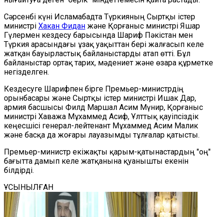
Сәрсенбі күні Исламабадта Түркияның Сыртқы істер
министрі
Хакан Фидан
және Қорғаныс министрі Яшар
Гүлермен кездесу барысында Шариф Пәкістан мен
Түркия арасындағы ұзақ уақыттан бері жалғасып келе
жатқан бауырластық байланыстарды атап өтті. Бұл
байланыстар ортақ тарих, мәдениет және өзара құрметке
негізделген.
Кездесуге Шарифпен бірге Премьер-министрдің
орынбасары және Сыртқы істер министрі Ишак Дар,
армия басшысы Филд Маршал Асим Мүнир, Қорғаныс
министрі Хаважа Мұхаммед Асиф, Ұлттық қауіпсіздік
кеңесшісі генерал-лейтенант Мұхаммед Асим Малик
және басқа да жоғары лауазымды тұлғалар қатысты.
Премьер-министр екіжақты қарым-қатынастардың "оң"
бағытта дамып келе жатқанына қуанышты екенін
білдірді.
ҰСЫНЫЛҒАН