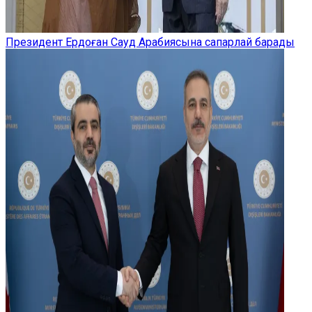
Президент Ердоған Сауд Арабиясына сапарлай барады