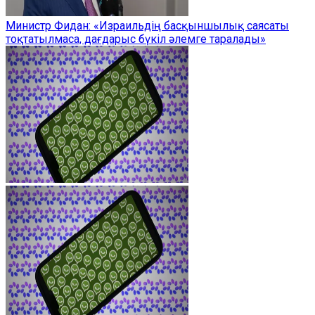
Министр Фидан: «Израильдің басқыншылық саясаты
тоқтатылмаса, дағдарыс бүкіл әлемге таралады»