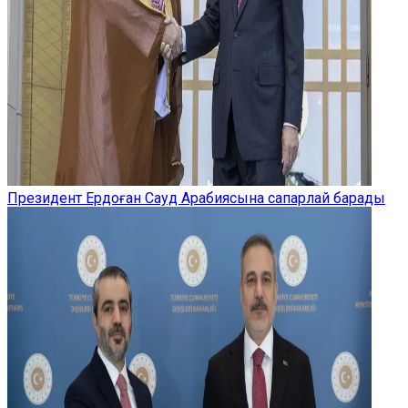
Президент Ердоған Сауд Арабиясына сапарлай барады