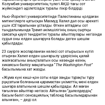
Колумбия университетінің түлегі АҚШ-тағы
сот
жүйесіндегі әділетсіздік туралы пікір білдірді.
Нью-Йорктегі университетінде Палестинаны қолдаған
митингілерге қатысқан Махмуд Халил дәл осы әрекеті
үшін
ICE
тарапынан ұсталды. Өткен аптадағы сот
тыңдалымында Трамп әкімшілігінің оның сыртқы
саясатқа қауіп төндіретіні туралы айыптаулары негізінде
судья оны елден шығаруға болады деген шешім
қабылдады.
23 сәуірге жоспарланған келесі сот отырысын күтіп
отырған Халил елден шығарылу үдерісінің қалай
жалғасатыны анықталатын осы кезеңде өзінің
хикаясын
бөлісу мақсатында
“
The Washington Post”
басылымына хат жазды.
«Жұма күні көші-қон соты
елде
заңды тұрақты тұру
рұқсатым
болғанына қарамастан
үкіметтің мені елден
шығара алатынына шешім қабылдады. Ал маған
тағылған айыптар негізсіз. Айтылған "дәлелдердің"
басым бөлігі сенсациялық таблоид басылымдарынан
алынған», – деді ол.