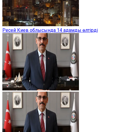
Ресей Киев облысында 14 адамды өлтірді