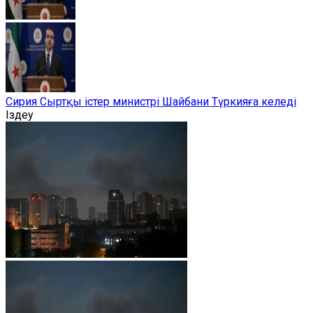
Сирия Сыртқы істер министрі Шайбани Түркияға келеді
Іздеу