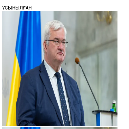
ҰСЫНЫЛҒАН