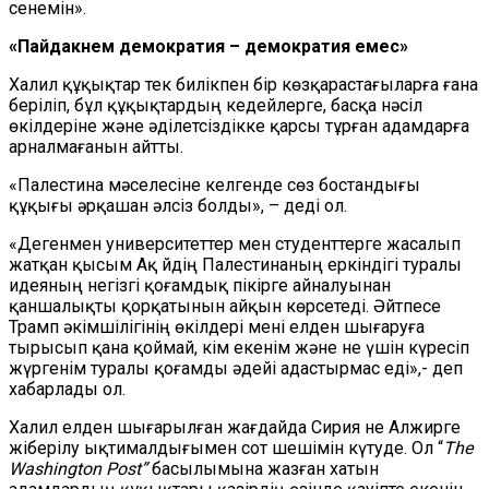
сенемін».
«Пайдакүнем демократия – демократия емес»
Халил құқықтар тек билікпен бір көзқарастағыларға ғана
беріліп, бұл құқықтардың кедейлерге,
басқа
нәсіл
өкілдеріне және әділетсіздікке қарсы тұрған адамдарға
арналмағанын айтты.
«Палестина мәселесіне келгенде
сөз бостандығы
құқығы әрқашан әлсіз болды», – деді ол.
«Дегенмен университеттер мен студенттерге жасалып
жатқан қысым Ақ Үйдің Палестинаның еркіндігі туралы
идеяның негізгі қоғамдық пікірге айналуынан
қаншалықты қорқатынын айқын көрсетеді. Әйтпесе
Трамп әкімшілігінің өкілдері мені елден шығаруға
тырысып қана қоймай, кім екенім және не үшін күресіп
жүргенім туралы қоғамды әдейі адастырмас еді»
,- деп
хабарлады ол
.
Халил елден шығарылған жағдайда
Сирия
не Алжирге
жіберілу ықтималдығымен сот шешімін күтуде. Ол
“
The
Washington Post”
басылымына жазған хатын