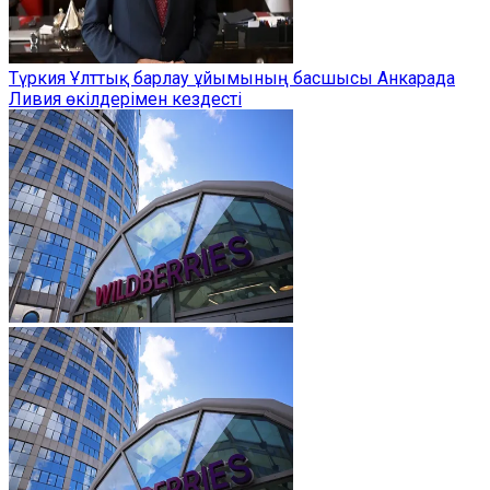
Түркия Ұлттық барлау ұйымының басшысы Анкарада
Ливия өкілдерімен кездесті