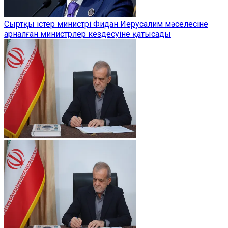
Сыртқы істер министрі Фидан Иерусалим мәселесіне
арналған министрлер кездесуіне қатысады