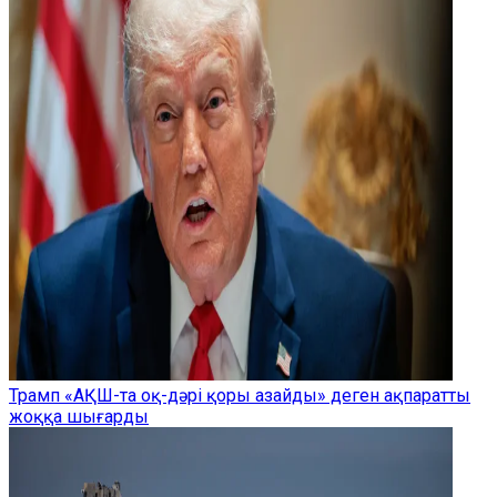
Трамп «АҚШ-та оқ-дәрі қоры азайды» деген ақпаратты
жоққа шығарды