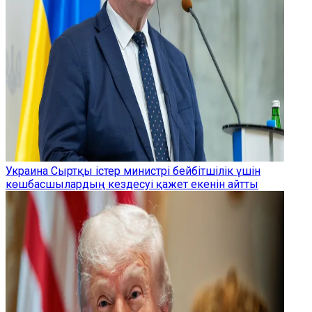
Украина Сыртқы істер министрі бейбітшілік үшін
көшбасшылардың кездесуі қажет екенін айтты