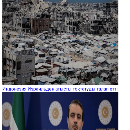
Индонезия Израильден атысты тоқтатуды талап етті