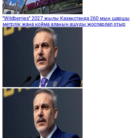
"Wildberries" 2027 жылы Қазақстанда 260 мың шаршы
метрлік жаңа қойма алаңын ашуды жоспарлап отыр