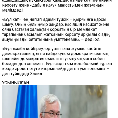
адамдардың құқықтары қазірдің өзінде қауіпте екенін
көрсету және «дабыл қағу» мақсатымен жазғанын
мәлімдеді.
«Бұл хат–
ең негізгі адами түйсік – қырғынға қарсы
шығу
. Оның
бұлыңғыр заңдар, нәсілшіл насихат және
ояна бастаған халықтан қорқатын бір мемлекет
тарапынан басылып жатқанын көрсету арқылы сіздің
ашуыңызды оят
атынына
үміттенемін», – деді ол.
«Бұл жазба кейбіреулер үшін ғана жұмыс істейтін
демократияның
,
яғни
пайдакүнем
демократиясының
шынайы демократия еместігін ұғынуыңызға себеп
болады деп сенемін
... Б
ұл сізді тым кеш болмай
тұрған
кезде
әрекет етуге итермелейді
деген үміттенемін
»
–
деп
түйіндеді Халил.
ҰСЫНЫЛҒАН