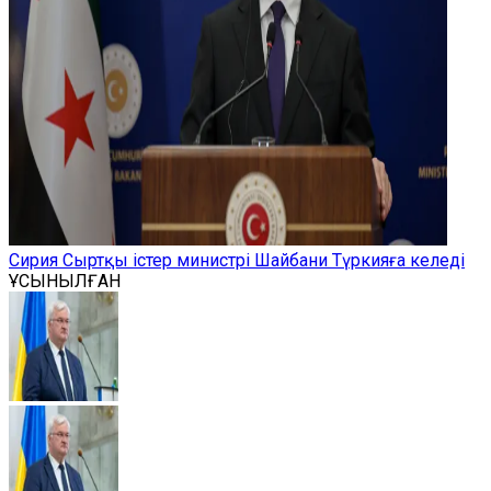
Сирия Сыртқы істер министрі Шайбани Түркияға келеді
ҰСЫНЫЛҒАН