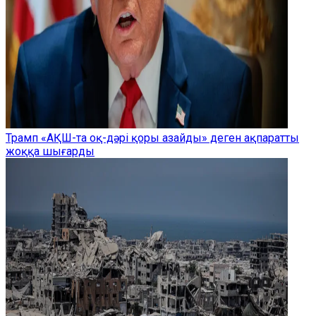
Трамп «АҚШ-та оқ-дәрі қоры азайды» деген ақпаратты
жоққа шығарды