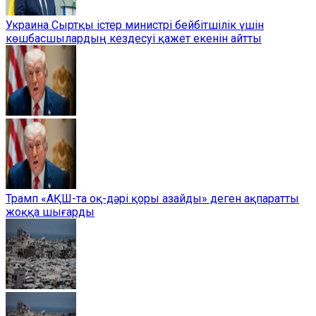
Украина Сыртқы істер министрі бейбітшілік үшін
көшбасшылардың кездесуі қажет екенін айтты
Трамп «АҚШ-та оқ-дәрі қоры азайды» деген ақпаратты
жоққа шығарды