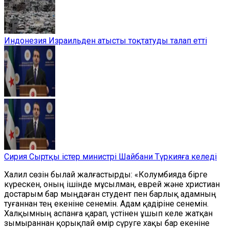
Индонезия Израильден атысты тоқтатуды талап етті
Сирия Сыртқы істер министрі Шайбани Түркияға келеді
Халил сөзін былай жалғастырды: «Колумбияда бірге
күрескен
,
оның ішінде мұсылман, еврей және христиан
достарым бар мыңдаған студент
пен барлық адамның
туғаннан тең екеніне сенемін. Адам қадіріне сенемін.
Халқымның аспанға қарап, үстінен ұшып келе жатқан
зымыраннан қорықпай өмір сүруге хақы бар екеніне