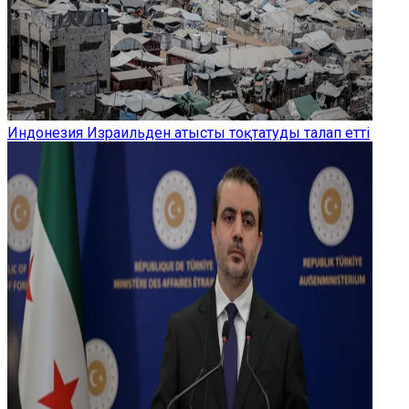
Индонезия Израильден атысты тоқтатуды талап етті