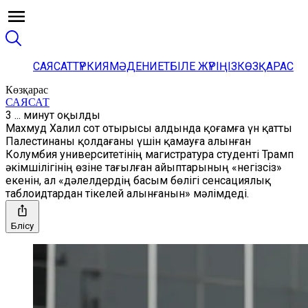
САЯСАТ
ТҮРКИЯ
МӘДЕНИЕТ
БІЛЕ ЖҮРІҢІЗ
КӨЗҚАРАС
Көзқарас
САЯСАТ
3 ... минут оқылды
Махмуд Халил сот отырысы алдында қоғамға үн қатты
Палестинаны қолдағаны үшін қамауға алынған
Колумбия университетінің магистратура студенті Трамп
әкімшілігінің өзіне тағылған айыптарының «негізсіз»
екенін, ал «дәлелдердің басым бөлігі сенсациялық
таблоидтардан тікелей алынғанын» мәлімдеді.
Бөлісу