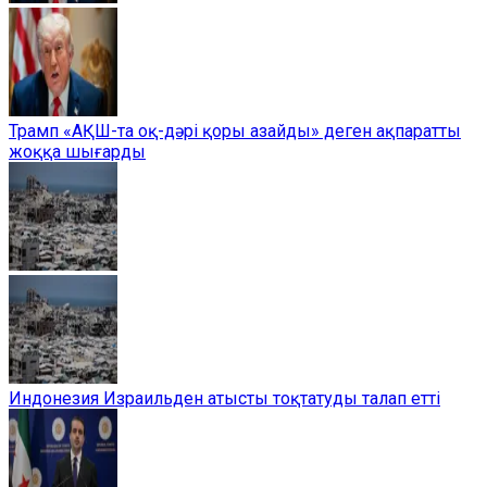
Трамп «АҚШ-та оқ-дәрі қоры азайды» деген ақпаратты
жоққа шығарды
Индонезия Израильден атысты тоқтатуды талап етті