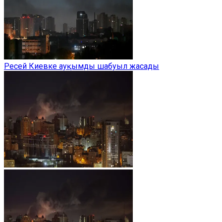
Ресей Киевке ауқымды шабуыл жасады