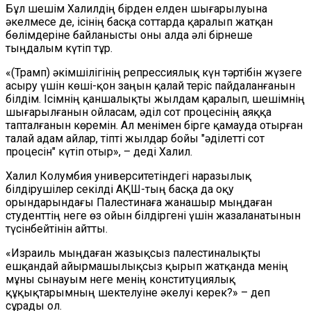
Бұл шешім Халилдің бірден елден шығарылуына
әкелмесе де, ісінің басқа соттарда қаралып жатқан
бөлі
мд
еріне байланысты оны алда әлі бірнеше
тыңдалым күтіп тұр.
«(Трамп) әкімшілігінің репрессиялық күн тәртібін жүзеге
асыру үшін көші-қон заңын қалай теріс пайдаланғанын
білдім. Ісімнің қаншалықты жылдам қаралып, шешімнің
шығарылғанын ойласам, әділ сот процесінің аяққа
тапталғанын көремін. Ал менімен бірге қамауда отырған
талай адам айлар, тіпті жылдар бойы "әділетті сот
процесін" күтіп отыр», – деді Халил.
Халил Колумбия университетіндегі наразылық
білдірушілер секілді
АҚШ-тың басқа да оқу
орындарындағы Палестинаға жанашыр мыңдаған
студенттің неге өз ойын білдіргені үшін жазаланатынын
түсінбейтінін айтты.
«Израиль мыңдаған жазықсыз палестиналықты
ешқандай айырмашылықсыз қырып жатқанда менің
мұны сынауым неге менің конституциялық
құқықтарымның шектелуіне әкелуі керек?» – деп
сұрады ол.