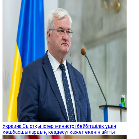
Украина Сыртқы істер министрі бейбітшілік үшін
көшбасшылардың кездесуі қажет екенін айтты