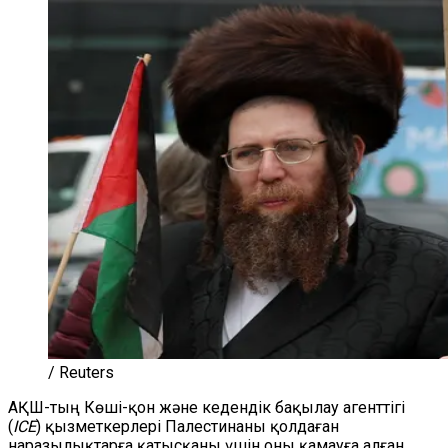
/ Reuters
АҚШ-тың Көші-қон және кедендік бақылау агенттігі
(
ICE
) қызметкерлері Палестинаны қолдаған
наразылықтарға қатысқаны үшін оны қамауға алған.