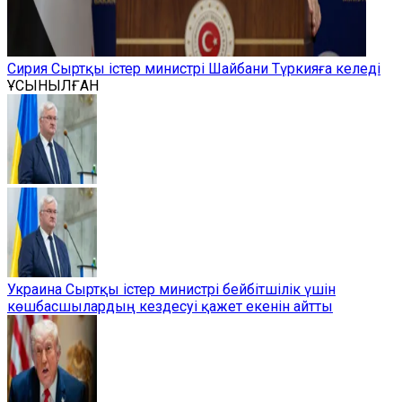
Сирия Сыртқы істер министрі Шайбани Түркияға келеді
ҰСЫНЫЛҒАН
Украина Сыртқы істер министрі бейбітшілік үшін
көшбасшылардың кездесуі қажет екенін айтты