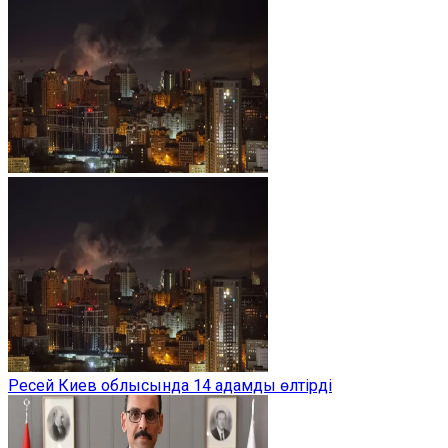
Ресей Киев облысында 14 адамды өлтірді