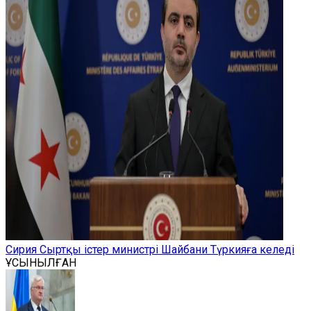
Сирия Сыртқы істер министрі Шайбани Түркияға келеді
ҰСЫНЫЛҒАН