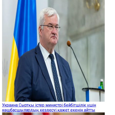
Украина Сыртқы істер министрі бейбітшілік үшін
көшбасшылардың кездесуі қажет екенін айтты