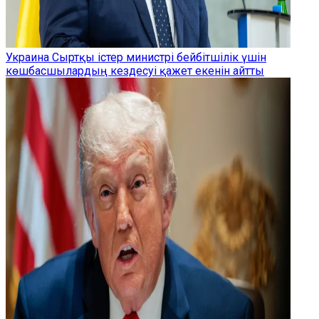
Украина Сыртқы істер министрі бейбітшілік үшін
көшбасшылардың кездесуі қажет екенін айтты