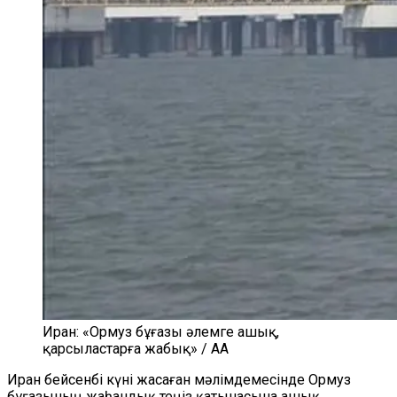
Иран: «Ормуз бұғазы әлемге ашық,
қарсыластарға жабық» / AA
Иран бейсенбі күні жасаған мәлімдемесінде Ормуз
бұғазының жаһандық теңіз қатынасына ашық