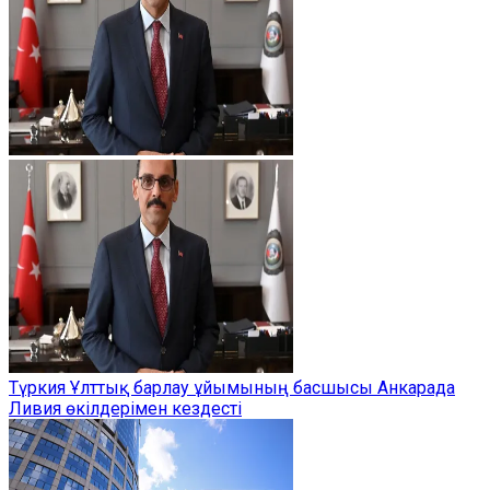
Түркия Ұлттық барлау ұйымының басшысы Анкарада
Ливия өкілдерімен кездесті