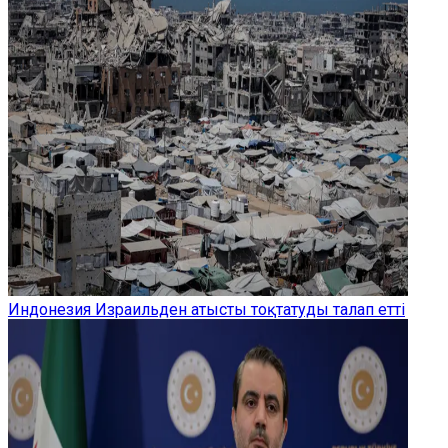
Индонезия Израильден атысты тоқтатуды талап етті