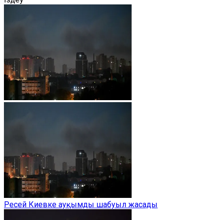
Ресей Киевке ауқымды шабуыл жасады