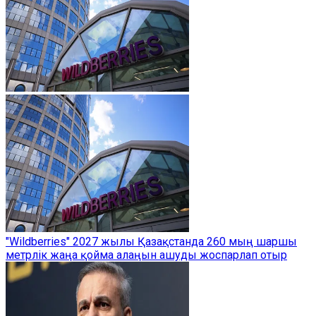
"Wildberries" 2027 жылы Қазақстанда 260 мың шаршы
метрлік жаңа қойма алаңын ашуды жоспарлап отыр