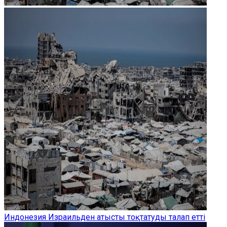
Индонезия Израильден атысты тоқтатуды талап етті