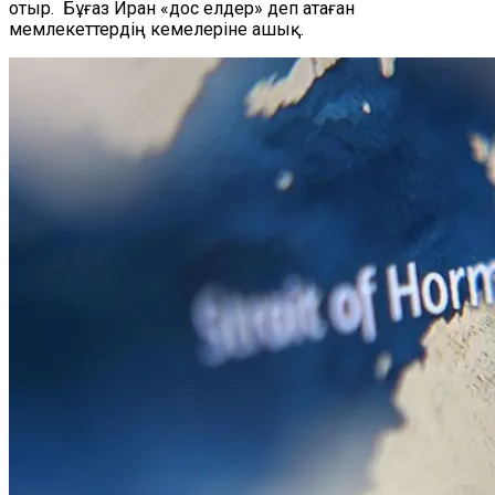
отыр. Бұғаз Иран «дос елдер» деп атаған
мемлекеттердің кемелеріне ашық.