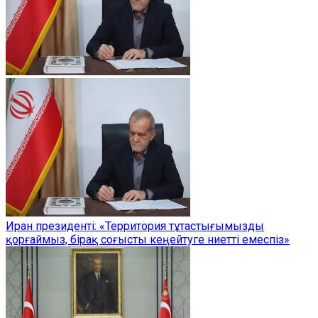
Иран президенті: «Территория тұтастығымызды
қорғаймыз, бірақ соғысты кеңейтуге ниетті емеспіз»