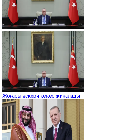
Жоғары әскери кеңес жиналады