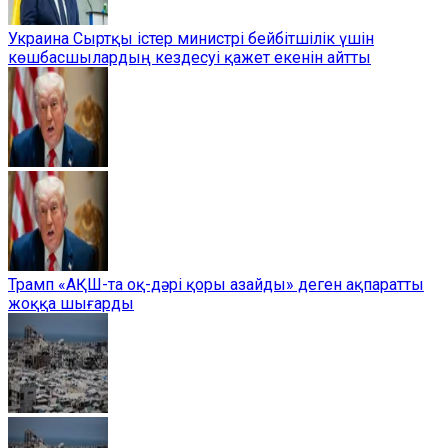
Украина Сыртқы істер министрі бейбітшілік үшін
көшбасшылардың кездесуі қажет екенін айтты
Трамп «АҚШ-та оқ-дәрі қоры азайды» деген ақпаратты
жоққа шығарды