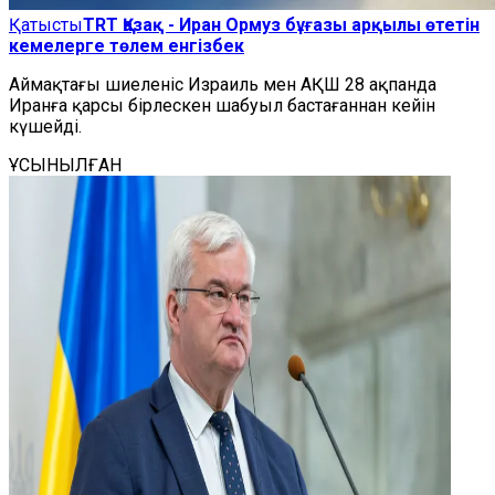
Қатысты
TRT Қазақ - Иран Ормуз бұғазы арқылы өтетін
кемелерге төлем енгізбек
Аймақтағы шиеленіс Израиль мен АҚШ 28 ақпанда
Иранға қарсы бірлескен шабуыл бастағаннан кейін
күшейді.
ҰСЫНЫЛҒАН