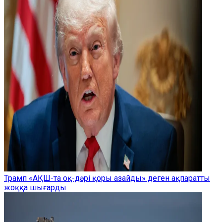
Трамп «АҚШ-та оқ-дәрі қоры азайды» деген ақпаратты
жоққа шығарды