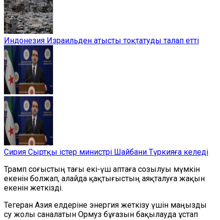
Индонезия Израильден атысты тоқтатуды талап етті
Сирия Сыртқы істер министрі Шайбани Түркияға келеді
Трамп соғыстың тағы екі-үш аптаға созылуы мүмкін
екенін болжап, алайда қақтығыстың аяқталуға жақын
екенін жеткізді.
Тегеран Азия елдеріне энергия жеткізу үшін маңызды
су жолы саналатын Ормуз бұғазын бақылауда ұстап