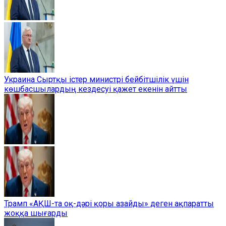
Украина Сыртқы істер министрі бейбітшілік үшін
көшбасшылардың кездесуі қажет екенін айтты
Трамп «АҚШ-та оқ-дәрі қоры азайды» деген ақпаратты
жоққа шығарды