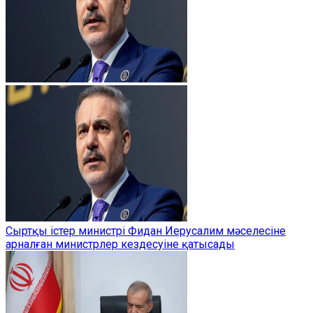
Сыртқы істер министрі Фидан Иерусалим мәселесіне
арналған министрлер кездесуіне қатысады