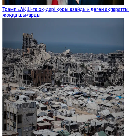
Трамп «АҚШ-та оқ-дәрі қоры азайды» деген ақпаратты
жоққа шығарды