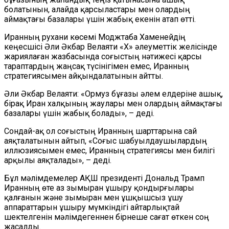
болатынын, алайда қарсыластары мен олардың
аймақтағы базалары үшін жабық екенін атап өтті.
Иранның рухани көсемі Моджтаба Хаменейдің
кеңесшісі Әли Әкбар Велаяти «X» әлеуметтік желісінде
жариялаған жазбасында соғыстың нәтижесі қарсы
тараптардың жаңсақ түсінігімен емес, Иранның
стратегиясымен айқындалатынын айтты.
Әли Әкбар Велаяти: «Ормуз бұғазы әлем елдеріне ашық,
бірақ Иран халқының жаулары мен олардың аймақтағы
базалары үшін жабық болады», – деді.
Сондай-ақ ол соғыстың Иранның шарттарына сай
аяқталатынын айтып, «Соғыс шабуылдаушылардың
иллюзиясымен емес, Иранның стратегиясы мен билігі
арқылы аяқталады», – деді.
Бұл мәлімдемелер АҚШ президенті Дональд Трамп
Иранның өте аз зымыран ұшыру қондырғылары
қалғанын және зымыран мен ұшқышсыз ұшу
аппараттарын ұшыру мүмкіндігі айтарлықтай
шектелгенін мәлімдегеннен бірнеше сағат өткен соң
жасалды.