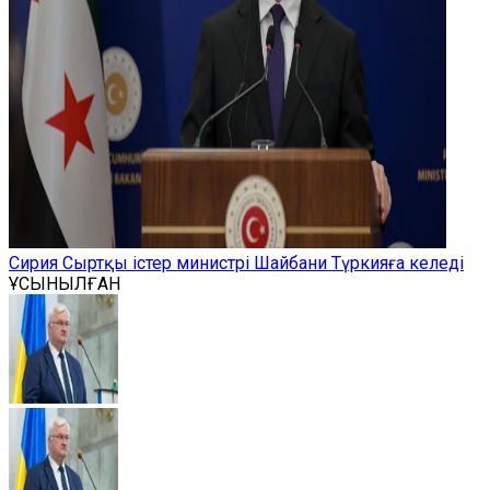
Сирия Сыртқы істер министрі Шайбани Түркияға келеді
ҰСЫНЫЛҒАН