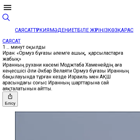
САЯСАТ
ТҮРКИЯ
МӘДЕНИЕТ
БІЛЕ ЖҮРІҢІЗ
КӨЗҚАРАС
САЯСАТ
1 ... минут оқылды
Иран: «Ормуз бұғазы әлемге ашық, қарсыластарға
жабық»
Иранның рухани көсемі Моджтаба Хаменейдің аға
кеңесшісі Әли Әкбар Велаяти Ормуз бұғазы Иранның
бақылауында тұрған кезде Израиль мен АҚШ
арасындағы соғыс Иранның шарттарына сай
аяқталатынын айтты.
Бөлісу