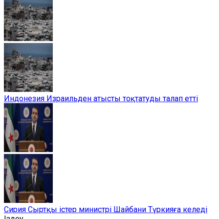
Индонезия Израильден атысты тоқтатуды талап етті
Сирия Сыртқы істер министрі Шайбани Түркияға келеді
Іздеу