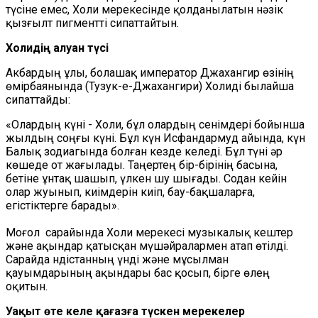
түсіне емес, Холи мерекесінде қолданылатын нәзік
қызғылт пигментті сипаттайтын.
Холидің алуан түсі
Акбардың ұлы, болашақ император Джахангир өзінің
өмірбаянында (Тузук-е-Джахангири) Холиді былайша
сипаттайды:
«Олардың күні - Холи, бұл олардың сенімдері бойынша
жылдың соңғы күні. Бұл күн Исфандармуд айында, күн
Балық зодиагында болған кезде келеді. Бұл түні әр
көшеде от жағылады. Таңертең бір-бірінің басына,
бетіне ұнтақ шашып, үлкен шу шығады. Содан кейін
олар жуынып, киімдерін киіп, бау-бақшаларға,
егістіктерге барады».
Моғол сарайында Холи мерекесі музыкалық кештер
және ақындар қатысқан мүшәйралармен атап өтілді.
Сарайда Үндістанның үнді және мұсылман
қауымдарының ақындары бас қосып, бірге өлең
оқитын.
Уақыт өте келе қағазға түскен мерекелер