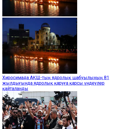
Хиросимада АҚШ-тың ядролық шабуылының 81
жылдығында ядролық қаруға қарсы үндеулер
қайталанды