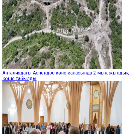
Анталиядағы Аспендос көне қаласында 2 мың жылдық
көше табылды