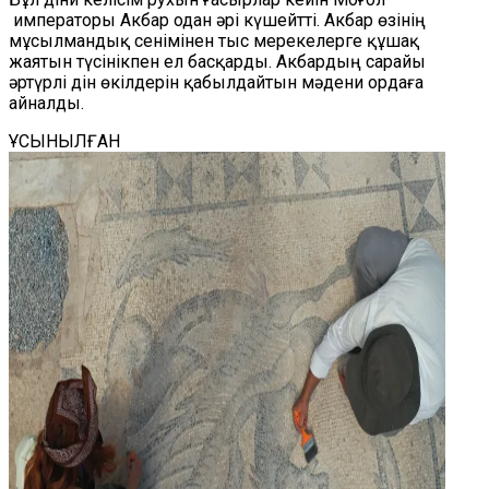
императоры Акбар одан әрі күшейтті. Акбар өзінің
мұсылмандық сенімінен тыс мерекелерге құшақ
жаятын түсінікпен ел басқарды. Акбардың сарайы
әртүрлі дін өкілдерін қабылдайтын мәдени ордаға
айналды.
ҰСЫНЫЛҒАН