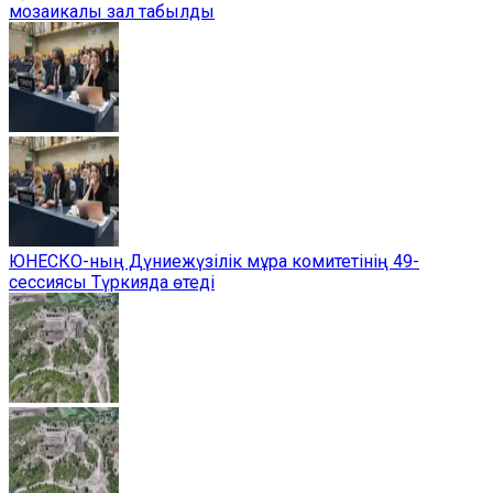
мозаикалы зал табылды
ЮНЕСКО-ның Дүниежүзілік мұра комитетінің 49-
сессиясы Түркияда өтеді