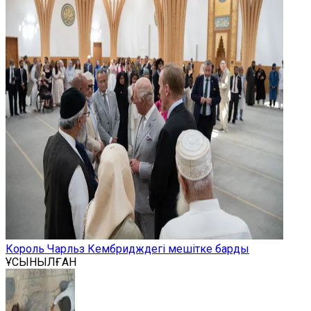
Король Чарльз Кембридждегі мешітке барды
ҰСЫНЫЛҒАН