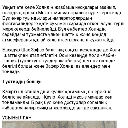
Уақыт өте келе Холидің жазбаша нұсқалары азайып,
олардың орнын Моғол миниатюралық суреттері келді.
Бұл өнер туындылары императорлардың
фестивальдерге қатысуы мен сарайда өткен алуан түрлі
мерекелерді бейнелейді. Бұл еңбектер Холидің
сарайдағы тұрмыста үлкен шаттық және көңілді
атмосфераны қалай қалыптастырғанын құжаттайды.
Бахадур Шах Зафар билігінің соңғы кезеңінде де Холи
шаттықпен атап өтілетін. Осы кезеңде Холи «Ааб-е-
Паши» (түрлі-түсті гүлдер жаңбыры) деген атпен де
белгілі болды және Зафар Холиді өз өлеңдерімен
тойлады.
Түстердің бөлінуі
Қазіргі Үндістанда діни куәлік қоғамның ең ерекше
белгісіне айналды. Қазір Холиді мұсылмандар көп
тойламайды. Бірақ бұл көне дәстүрлер сопылық
ғибадатханалар сияқты жерлерде әлі де сақталған.
ҰСЫНЫЛҒАН