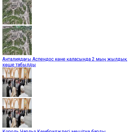
Анталиядағы Аспендос көне қаласында 2 мың жылдық
көше табылды
Король Чарльз Кембридждегі мешітке барды