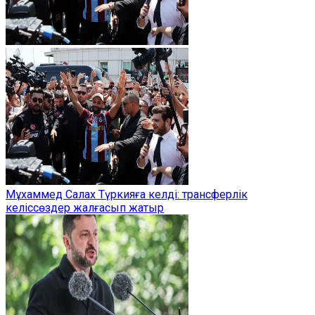
Мұхаммед Салах Түркияға келді: трансферлік
келіссөздер жалғасып жатыр