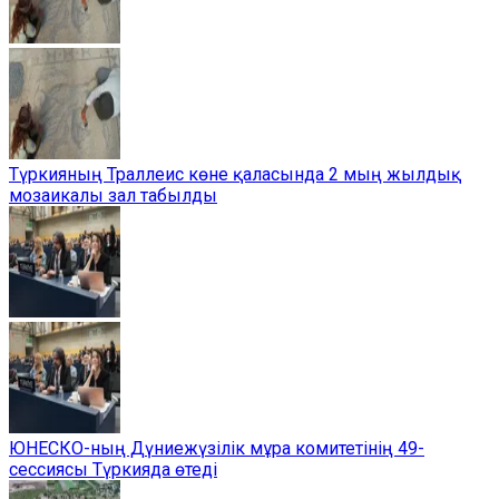
Түркияның Траллеис көне қаласында 2 мың жылдық
мозаикалы зал табылды
ЮНЕСКО-ның Дүниежүзілік мұра комитетінің 49-
сессиясы Түркияда өтеді