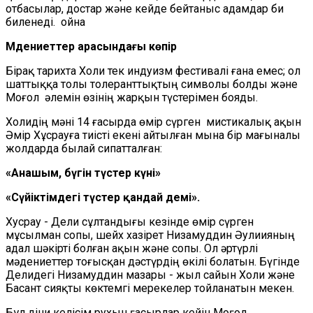
отбасылар, достар және кейде бейтаныс адамдар би
биленеді. ойна
Мәдениеттер арасындағы көпір
Бірақ тарихта Холи тек индуизм фестивалі ғана емес; ол
шаттыққа толы толеранттықтың символы болды және
Моғол әлемін өзінің жарқын түстерімен бояды.
Холидің мәні 14 ғасырда өмір сүрген мистикалық ақын
Әмір Хұсрауға тиісті екені айтылған мына бір мағыналы
жолдарда былай сипатталған:
«Анашым, бүгін түстер күні»
«Сүйіктімдегі түстер қандай әдемі».
Хусрау - Дели сұлтандығы кезінде өмір сүрген
мұсылман сопы, шейх хазірет Низамуддин Әулиияның
адал шәкірті болған ақын және сопы. Ол әртүрлі
мәдениеттер тоғысқан дәстүрдің өкілі болатын. Бүгінде
Делидегі Низамуддин мазары - жыл сайын Холи және
Басант сияқты көктемгі мерекелер тойланатын мекен.
Бұл діни келісім рухын ғасырлар кейін Моғол