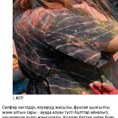
/ AFP
Сапфир көгілдірі, изумруд жасылы, фуксия қызғылты
және алтын сары - ауада алуан түсті бұлттар айналып,
көшелерде күлкі жаңғырады. Қолдар беттке ұнтақ бояу