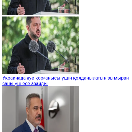
Украинада әуе қорғанысы үшін қолданылатын зымыран
саны үш есе азайды