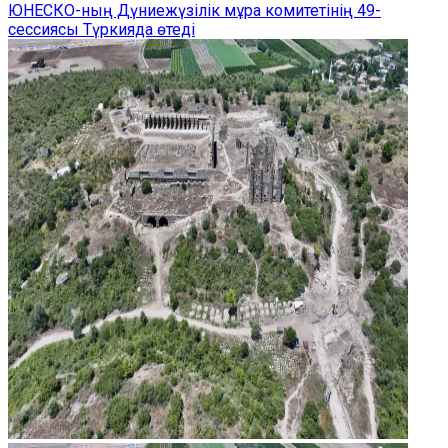
ЮНЕСКО-ның Дүниежүзілік мұра комитетінің 49-
сессиясы Түркияда өтеді