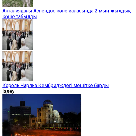
Анталиядағы Аспендос көне қаласында 2 мың жылдық
көше табылды
Король Чарльз Кембридждегі мешітке барды
Іздеу