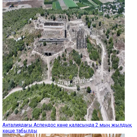
Анталиядағы Аспендос көне қаласында 2 мың жылдық
көше табылды