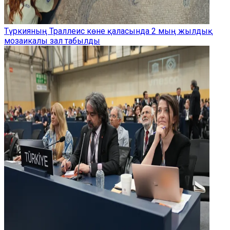
Түркияның Траллеис көне қаласында 2 мың жылдық
мозаикалы зал табылды