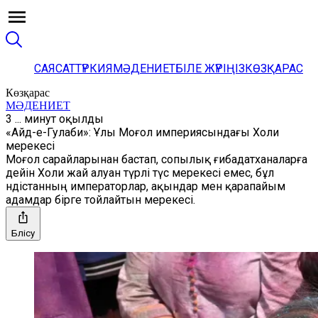
САЯСАТ
ТҮРКИЯ
МӘДЕНИЕТ
БІЛЕ ЖҮРІҢІЗ
КӨЗҚАРАС
Көзқарас
МӘДЕНИЕТ
3 ... минут оқылды
«Айд-е-Гулаби»: Ұлы Моғол империясындағы Холи
мерекесі
Моғол сарайларынан бастап, сопылық ғибадатханаларға
дейін Холи жай алуан түрлі түс мерекесі емес, бұл
Үндістанның императорлар, ақындар мен қарапайым
адамдар бірге тойлайтын мерекесі.
Бөлісу