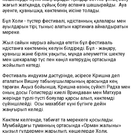
жағып жатқанда, сұйық бояу аспанға шашырайды. Ауа
әуенге, қуанышқа, көктемнің иісіне толады.
Бұл Холи - түстер фестивалі, Үндістанның қалалары мен
ауылдарын тірі, тыныс алатын картинаға айналдыратын
мереке.
Жыл сайын наурыз айында өтетін бұл фестиваль
Үндістанға көктемнің келуін білдіреді. Бұл - жаңару,
қуаныш және бірлік уақыты, мұнда әлеуметтік шектеу
мен шекаралар түс пен көңіл көтерудің ортасында
жойылып кетеді.
Фестиваль индуизм дәстүрінде, әсіресе Кришна деп
аталатын Вишну табынушыларының арасында кең
тараған. Аңыз бойынша, Кришна өзінің сүйікті Радха мен
оның досы Гопистерді киелі Вриндаван мен Матхура
жерінде түрлі-түсті бояулар қарсы алып, көктемді
сүйіншілейді. Осы махаббат күні бүгінге дейін
жаңғырып келеді.
Көктем келгенде, табиғат та мерекеге қосылады.
Мумбайдағы тұманның ортасында «Орман жалыны»
қызыл гүлдермен жарылып, көшелерде Холи,