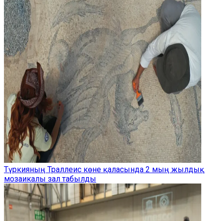
Түркияның Траллеис көне қаласында 2 мың жылдық
мозаикалы зал табылды