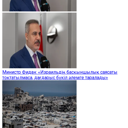
Министр Фидан: «Израильдің басқыншылық саясаты
тоқтатылмаса, дағдарыс бүкіл әлемге таралады»