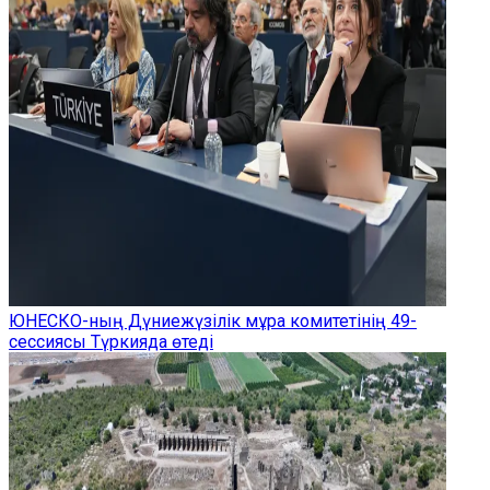
ЮНЕСКО-ның Дүниежүзілік мұра комитетінің 49-
сессиясы Түркияда өтеді