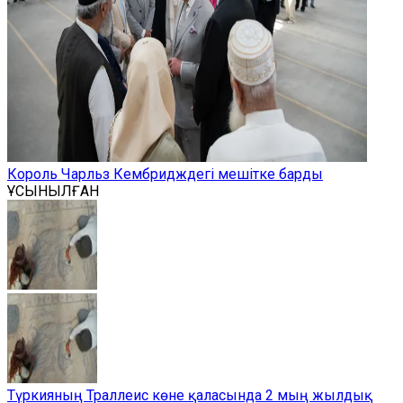
Король Чарльз Кембридждегі мешітке барды
ҰСЫНЫЛҒАН
Түркияның Траллеис көне қаласында 2 мың жылдық