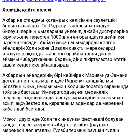
Холидің қайта өрлеуі
Акбар Үндістандағы қоғамдық келісімнің сәулетшісі
болып саналады. Ол Раджпут кастасынан индус
билеушілерінің қыздарына үйленіп, джайн дәстүрлеріне
кіруге және таңертең 1000 діни ән орындауға дейін көп
нәрсені жасады. Акбар басқа нанымдардан келген
әйелдерін Холи және Дивали сияқты мерекелерді
өткізуге шақырды және ол сарайдың діни диалог
аймағы ғибадатхананы барлық діни пікірталастар өтетін
ашық кеңістікке айналдырды.
Акбардың әйелдерінің бірі кейінірек Мариям-уз-Замани
деген атпен танымал индус Раджпут ханшайымы
болатын. Оның бұйрығымен Холи император сарайында
тойлана бастады. Императордың өзі мерекелік
шараларға қосылғанда, дәстүр сарай қабырғаларынан
асып, ақсүйектер де, қарапайым адамдар да мерекені
қабылдай бастады.
Моғол дәуірінде Холи тек индуизм фестивалі болудан
қалды, парсы әсерінен «Айд-е-Гулаби» (раушан
мерекесі) деп аталды. Гулаби термині раушан гүлдің