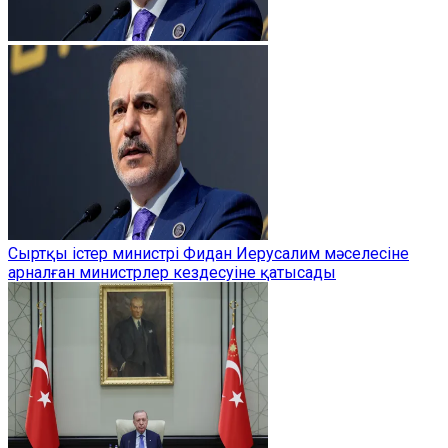
Сыртқы істер министрі Фидан Иерусалим мәселесіне
арналған министрлер кездесуіне қатысады