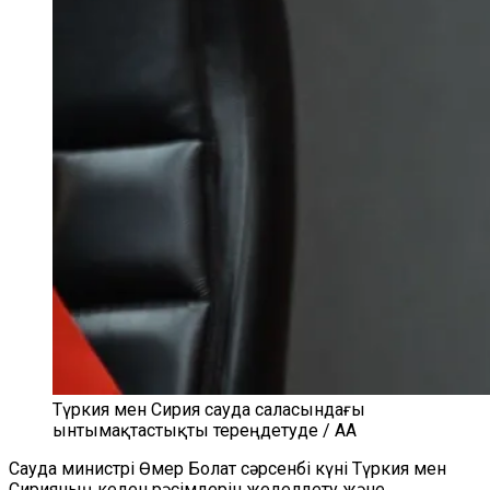
Түркия мен Сирия сауда саласындағы
ынтымақтастықты тереңдетуде / AA
Сауда министрі Өмер Болат сәрсенбі күні Түркия мен
Сирияның кеден рәсімдерін жеделдету және