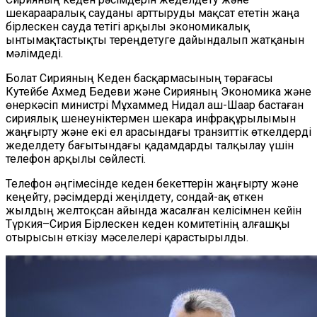
шекарааралық сауданы арттыруды мақсат ететін жаңа
бірлескен сауда тетігі арқылы экономикалық
ынтымақтастықты тереңдетуге дайындалып жатқанын
мәлімдеді.
Болат Сирияның Кеден басқармасының төрағасы
Кутейбе Ахмед Бедеви және Сирияның Экономика және
өнеркәсіп министрі Мұхаммед Нидал аш-Шаар бастаған
сириялық шенеуніктермен шекара инфрақұрылымын
жаңғырту және екі ел арасындағы транзиттік өткелдерді
жеделдету бағытындағы қадамдарды талқылау үшін
телефон арқылы сөйлесті.
Телефон әңгімесінде кеден бекеттерін жаңғырту және
кеңейту, рәсімдерді жеңілдету, сондай-ақ өткен
жылдың желтоқсан айында жасалған келісімнен кейін
Түркия–Сирия Бірлескен кеден комитетінің алғашқы
отырысын өткізу мәселелері қарастырылды.