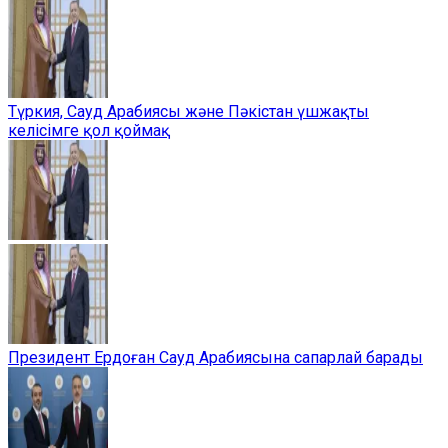
Түркия, Сауд Арабиясы және Пәкістан үшжақты
келісімге қол қоймақ
Президент Ердоған Сауд Арабиясына сапарлай барады