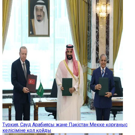
Түркия, Сауд Арабиясы және Пәкістан Мекке қорғаныс
келісіміне қол қойды