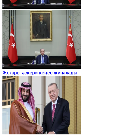
Жоғары әскери кеңес жиналады