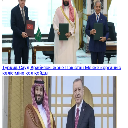
Түркия, Сауд Арабиясы және Пәкістан Мекке қорғаныс
келісіміне қол қойды