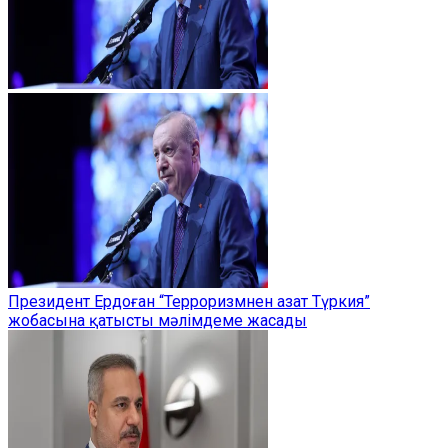
Президент Ердоған “Терроризмнен азат Түркия”
жобасына қатысты мәлімдеме жасады