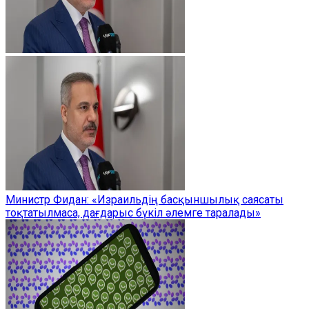
Министр Фидан: «Израильдің басқыншылық саясаты
тоқтатылмаса, дағдарыс бүкіл әлемге таралады»