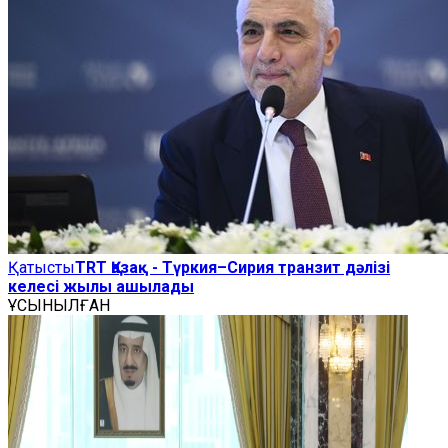
Қатысты
TRT Қазақ - Түркия–Сирия транзит дәлізі
келесі жылы ашылады
ҰСЫНЫЛҒАН