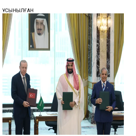
ҰСЫНЫЛҒАН