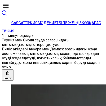
САЯСАТ
ТҮРКИЯ
МӘДЕНИЕТ
БІЛЕ ЖҮРІҢІЗ
КӨЗҚАРАС
ТҮРКИЯ
1 ... минут оқылды
Түркия мен Сирия сауда саласындағы
ынтымақтастықты тереңдетуде
Билік өкілдері Анкара мен Дамаск арасындағы жаңа
экономикалық ынтымақтастық кезеңінде шекарадан
өтуді жеделдетуді, логистикалық байланыстарды
нығайтуды және инвестициялық серпін беруді көздеп
отыр.
Бөлісу