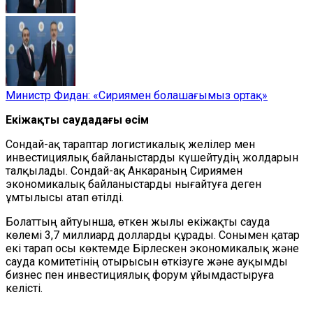
Министр Фидан: «Сириямен болашағымыз ортақ»
Екіжақты саудадағы өсім
Сондай-ақ тараптар логистикалық желілер мен
инвестициялық байланыстарды күшейтудің жолдарын
талқылады. Сондай-ақ Анкараның Сириямен
экономикалық байланыстарды нығайтуға деген
ұмтылысы атап өтілді.
Болаттың айтуынша, өткен жылы екіжақты сауда
көлемі 3,7 миллиард долларды құрады. Сонымен қатар
екі тарап осы көктемде Бірлескен экономикалық және
сауда комитетінің отырысын өткізуге және ауқымды
бизнес пен инвестициялық форум ұйымдастыруға
келісті.