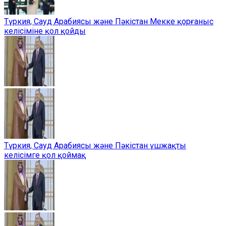
Түркия, Сауд Арабиясы және Пәкістан Мекке қорғаныс
келісіміне қол қойды
Түркия, Сауд Арабиясы және Пәкістан үшжақты
келісімге қол қоймақ