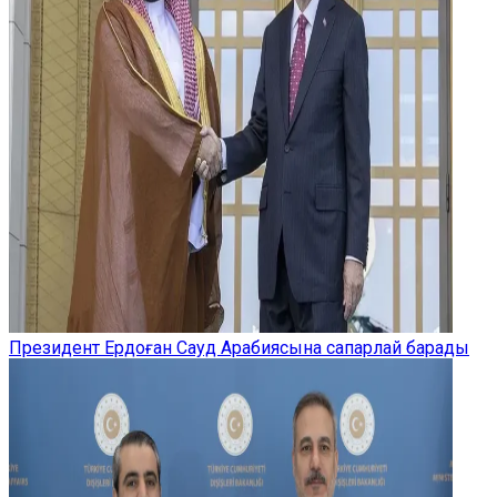
Президент Ердоған Сауд Арабиясына сапарлай барады