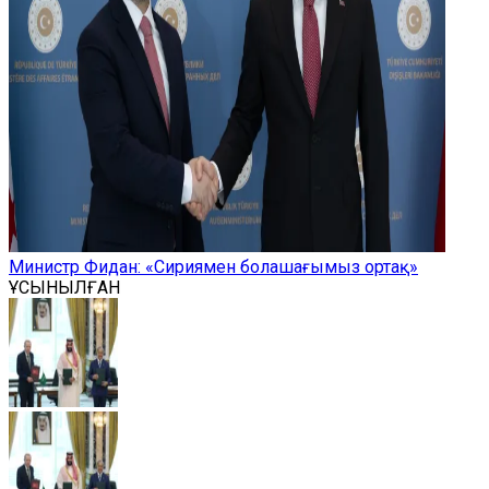
Министр Фидан: «Сириямен болашағымыз ортақ»
ҰСЫНЫЛҒАН