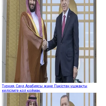
Түркия, Сауд Арабиясы және Пәкістан үшжақты
келісімге қол қоймақ