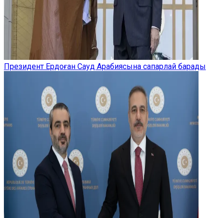
Президент Ердоған Сауд Арабиясына сапарлай барады