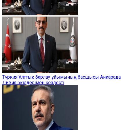
Түркия Ұлттық барлау ұйымының басшысы Анкарада
Ливия өкілдерімен кездесті