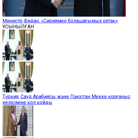
Министр Фидан: «Сириямен болашағымыз ортақ»
ҰСЫНЫЛҒАН
Түркия, Сауд Арабиясы және Пәкістан Мекке қорғаныс
келісіміне қол қойды