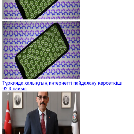
Түркияда халықтың интернетті пайдалану көрсеткіші ̶
92,3 пайыз