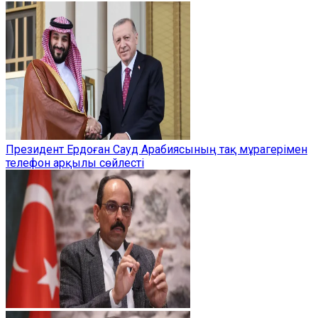
Президент Ердоған Сауд Арабиясының тақ мұрагерімен
телефон арқылы сөйлесті