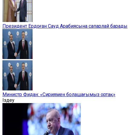
Президент Ердоған Сауд Арабиясына сапарлай барады
Министр Фидан: «Сириямен болашағымыз ортақ»
Іздеу