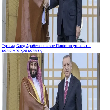
Түркия, Сауд Арабиясы және Пәкістан үшжақты
келісімге қол қоймақ