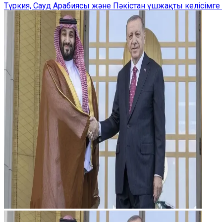
Түркия, Сауд Арабиясы және Пәкістан үшжақты келісімге