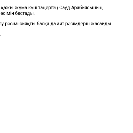
н қажы жұма күні таңертең Сауд Арабиясының
әсімін бастады.
 рәсімі сияқты басқа да айт рәсімдерін жасайды.
.