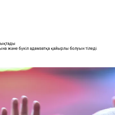
ттықтады
ына және бүкіл адамзатқа қайырлы болуын тіледі.