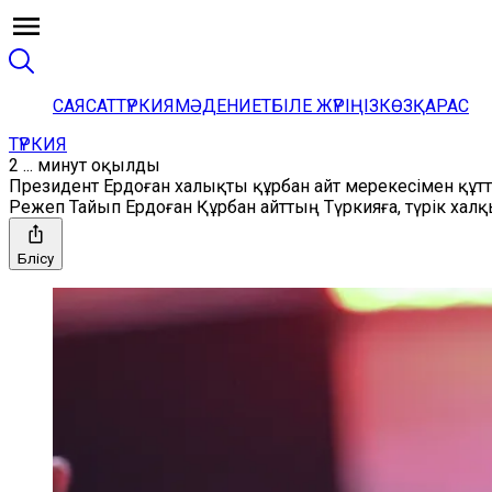
САЯСАТ
ТҮРКИЯ
МӘДЕНИЕТ
БІЛЕ ЖҮРІҢІЗ
КӨЗҚАРАС
ТҮРКИЯ
2 ... минут оқылды
Президент Ердоған халықты құрбан айт мерекесімен құ
Режеп Тайып Ердоған Құрбан айттың Түркияға, түрік халқ
Бөлісу