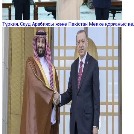
Түркия, Сауд Арабиясы және Пәкістан Мекке қорғаныс ке