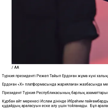
/ AA
Түркия президенті Режеп Тайып Ердоған жұма күні халы
Ердоған «X» платформасында жариялаған жазбасында мере
Президент Түркия Республикасының барлық азаматтарын,
Құрбан айт мерекесі Ислам дінінде Ибраһим пайғамбар
құдайдың араласуын еске алу үшін тойланады. Бұл арал