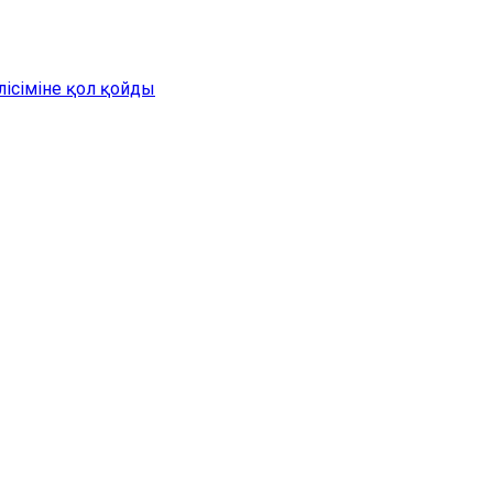
лісіміне қол қойды