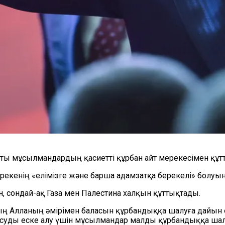
қты мұсылмандардың қасиетті құрбан айт мерекесімен құт
кенің «елімізге және барша адамзатқа берекелі» болуын 
 сондай-ақ Газа мен Палестина халқын құттықтады.
дың Алланың әмірімен баласын құрбандыққа шалуға дайы
асуды еске алу үшін мұсылмандар малды құрбандыққа шалы