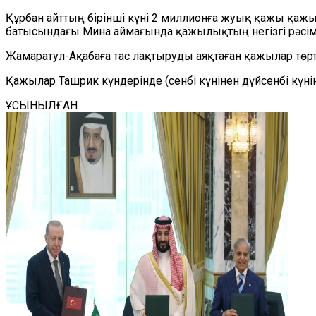
Құрбан айттың бірінші күні 2 миллионға жуық қажы қаж
батысындағы Мина аймағында қажылықтың негізгі рәсімде
Жамаратул-Ақабаға тас лақтыруды аяқтаған қажылар төрт 
Қажылар Ташрик күндерінде (сенбі күнінен дүйсенбі күні
ҰСЫНЫЛҒАН