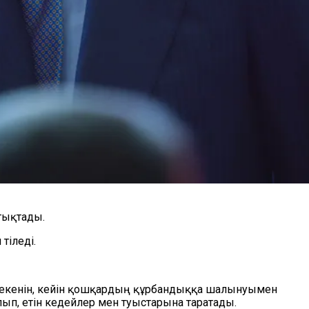
тықтады.
тіледі.
н екенін, кейін қошқардың құрбандыққа шалынуымен
п, етін кедейлер мен туыстарына таратады.