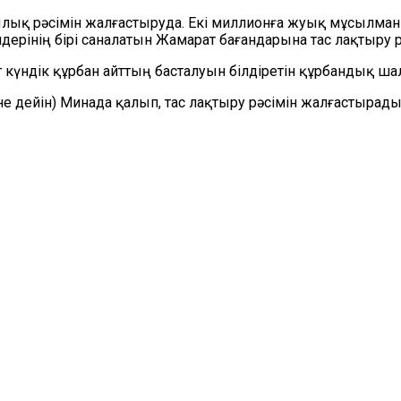
ылық рәсімін жалғастыруда. Екі миллионға жуық мұсылма
рінің бірі саналатын Жамарат бағандарына тас лақтыру р
күндік құрбан айттың басталуын білдіретін құрбандық шалу
не дейін) Минада қалып, тас лақтыру рәсімін жалғастырады