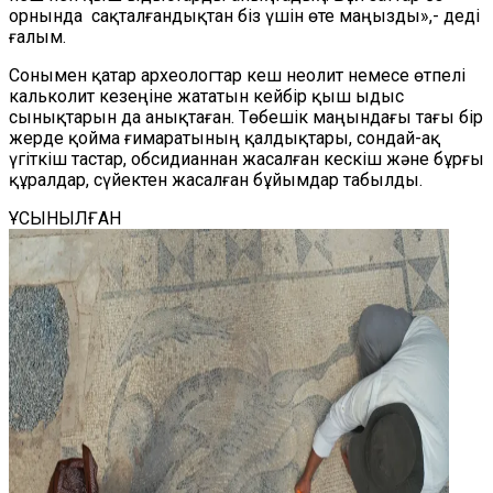
орнында сақталғандықтан біз үшін өте маңызды»,- деді
ғалым.
Сонымен қатар археологтар кеш неолит немесе өтпелі
кальколит кезеңіне жататын кейбір қыш ыдыс
сынықтарын да анықтаған. Төбешік маңындағы тағы бір
жерде қойма ғимаратының қалдықтары, сондай-ақ
үгіткіш тастар, обсидианнан жасалған кескіш және бұрғы
құралдар, сүйектен жасалған бұйымдар табылды.
ҰСЫНЫЛҒАН