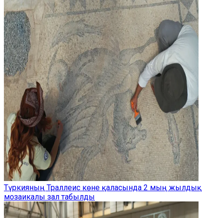
Түркияның Траллеис көне қаласында 2 мың жылдық
мозаикалы зал табылды