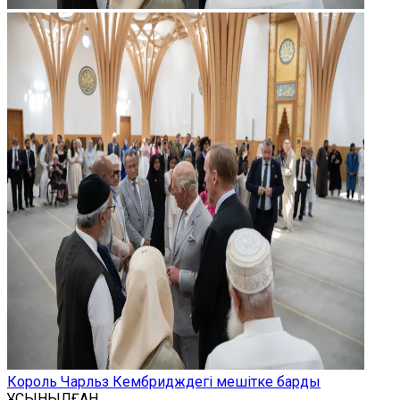
Король Чарльз Кембридждегі мешітке барды
ҰСЫНЫЛҒАН