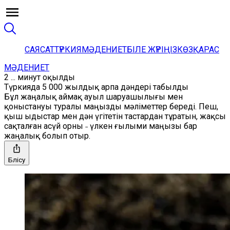
САЯСАТ
ТҮРКИЯ
МӘДЕНИЕТ
БІЛЕ ЖҮРІҢІЗ
КӨЗҚАРАС
МӘДЕНИЕТ
2 ... минут оқылды
Түркияда 5 000 жылдық арпа дәндері табылды
Бұл жаңалық аймақ ауыл шаруашылығы мен
қоныстануы туралы маңызды мәліметтер береді. Пеш,
қыш ыдыстар мен дән үгітетін тастардан тұратын, жақсы
сақталған асүй орны ˗ үлкен ғылыми маңызы бар
жаңалық болып отыр.
Бөлісу