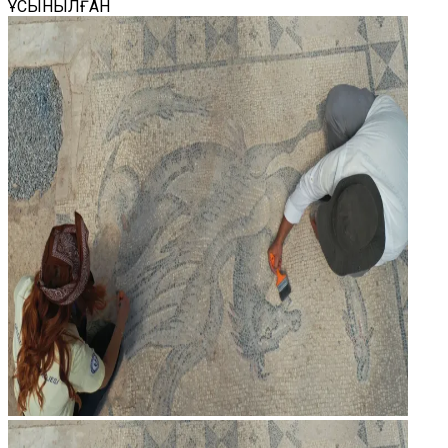
ҰСЫНЫЛҒАН