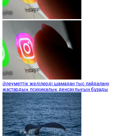
Әлеуметтік желілерді шамадан тыс пайдалану
жастардың психикалық денсаулығын бұзады