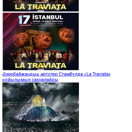
Әзербайжандық әртістер Стамбулда «La Traviata»
қойылымын сахналайды