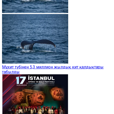
Мұхит түбінен 5,3 миллион жылдық кит қалдықтары
табылды