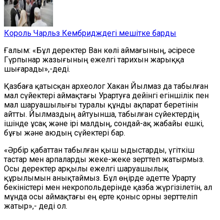
Король Чарльз Кембридждегі мешітке барды
Ғалым: «Бұл деректер Ван көлі аймағының, әсіресе
Гүрпынар жазығының ежелгі тарихын жарыққа
шығарады»,-деді.
Қазбаға қатысқан археолог Хакан Йылмаз да табылған
мал сүйектері аймақтағы Урартуға дейінгі егіншілік пен
мал шаруашылығы туралы құнды ақпарат беретінін
айтты. Йылмаздың айтуынша, табылған сүйектердің
ішінде ұсақ және ірі малдың, сондай-ақ жабайы ешкі,
бұғы және аюдың сүйектері бар.
«Әрбір қабаттан табылған қыш ыдыстарды, үгіткіш
тастар мен арпаларды жеке-жеке зерттеп жатырмыз.
Осы деректер арқылы ежелгі шаруашылық
құрылымын анықтаймыз. Бұл өңірде әдетте Урарту
бекіністері мен некропольдерінде қазба жүргізілетін, ал
мұнда осы аймақтағы ең ерте қоныс орны зерттеліп
жатыр»,- деді ол.