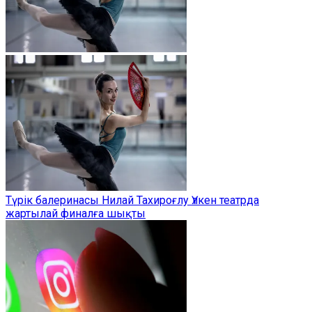
Түрік балеринасы Нилай Тахироғлу Үлкен театрда
жартылай финалға шықты