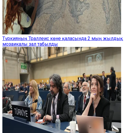
Түркияның Траллеис көне қаласында 2 мың жылдық
мозаикалы зал табылды