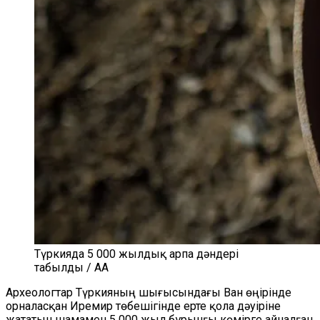
Түркияда 5 000 жылдық арпа дәндері
табылды / AA
Археологтар Түркияның шығысындағы Ван өңірінде
орналасқан Иремир төбешігінде ерте қола дәуіріне
жататын шамамен 5 000 жыл бұрынғы көмірге айналған