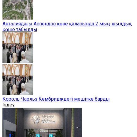
Анталиядағы Аспендос көне қаласында 2 мың жылдық
көше табылды
Король Чарльз Кембридждегі мешітке барды
Іздеу