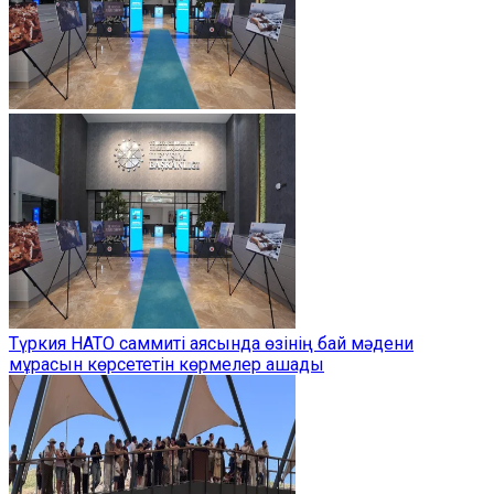
Түркия НАТО саммиті аясында өзінің бай мәдени
мұрасын көрсететін көрмелер ашады