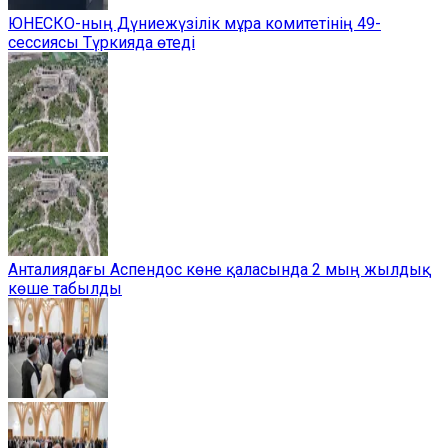
ЮНЕСКО-ның Дүниежүзілік мұра комитетінің 49-
сессиясы Түркияда өтеді
Анталиядағы Аспендос көне қаласында 2 мың жылдық
көше табылды