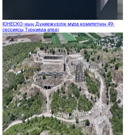
ЮНЕСКО-ның Дүниежүзілік мұра комитетінің 49-
сессиясы Түркияда өтеді