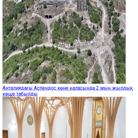
Анталиядағы Аспендос көне қаласында 2 мың жылдық
көше табылды