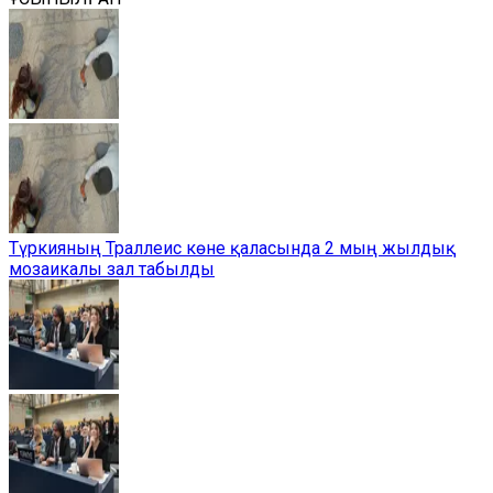
Түркияның Траллеис көне қаласында 2 мың жылдық
мозаикалы зал табылды