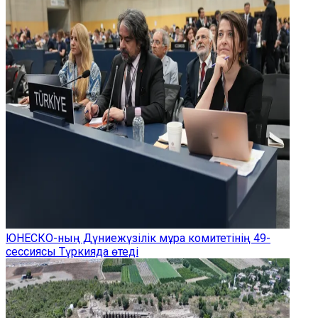
ЮНЕСКО-ның Дүниежүзілік мұра комитетінің 49-
сессиясы Түркияда өтеді