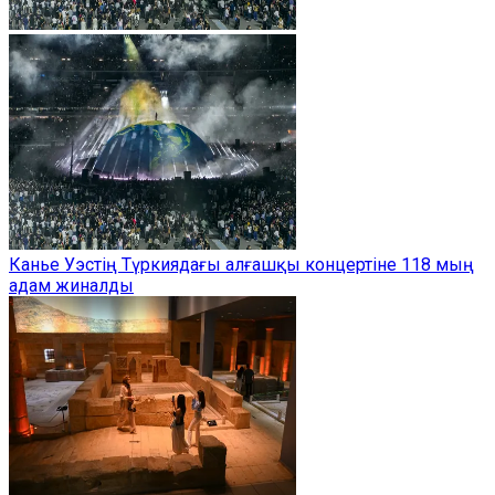
Канье Уэстің Түркиядағы алғашқы концертіне 118 мың
адам жиналды