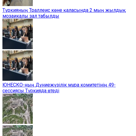
Түркияның Траллеис көне қаласында 2 мың жылдық
мозаикалы зал табылды
ЮНЕСКО-ның Дүниежүзілік мұра комитетінің 49-
сессиясы Түркияда өтеді