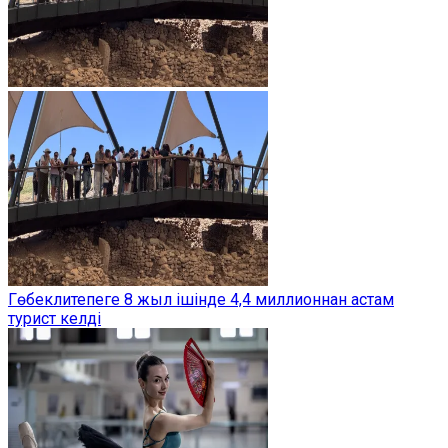
Гөбеклитепеге 8 жыл ішінде 4,4 миллионнан астам
турист келді