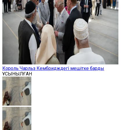
Король Чарльз Кембридждегі мешітке барды
ҰСЫНЫЛҒАН