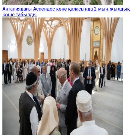
Анталиядағы Аспендос көне қаласында 2 мың жылдық
көше табылды