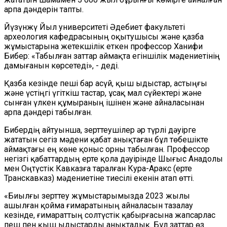
арпа дәндерін тапты.
Йүзүнжү Йыл университеті Әдебиет факультеті
археология кафедрасының оқытушысы және қазба
жұмыстарына жетекшілік еткен профессор Ханифи
Бибер: «Табылған заттар аймақта егіншілік мәдениетінің
дамығанын көрсетеді», - деді.
Қазба кезінде пеші бар асүй, қыш ыдыстар, астыңғы
және үстіңгі үгіткіш тастар, ұсақ мал сүйектері және
сынған үлкен құмыраның ішінен және айналасынан
арпа дәндері табылған.
Бибердің айтуынша, зерттеушілер әр түрлі дәуірге
жататын сегіз мәдени қабат анықтаған бұл төбешікте
аймақтағы ең көне қоныс орны табылған. Профессор
негізгі қабаттардың ерте қола дәуірінде Шығыс Анадолы
мен Оңтүстік Кавказға таралған Кура-Аракс (ерте
Транскавказ) мәдениетіне тиесілі екенін атап өтті.
«Биылғы зерттеу жұмыстарымызда 2023 жылы
ашылған қойма ғимаратының айналасын тазалау
кезінде, ғимараттың солтүстік қабырғасына жапсарлас
пеш пен қыш ыдыстарды анықтадық. Бұл заттар өз