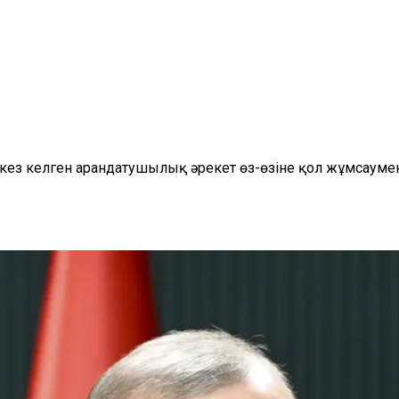
 кез келген арандатушылық әрекет өз-өзіне қол жұмсауме