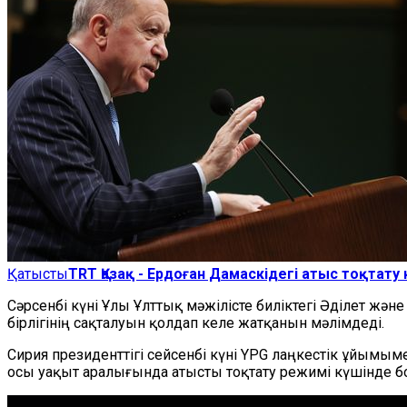
Қатысты
TRT Қазақ - Ердоған Дамаскідегі атыс тоқтату
Сәрсенбі күні Ұлы Ұлттық мәжілісте биліктегі Әділет жә
бірлігінің сақталуын қолдап келе жатқанын мәлімдеді.
Сирия президенттігі сейсенбі күні YPG лаңкестік ұйымым
осы уақыт аралығында атысты тоқтату режимі күшінде бо