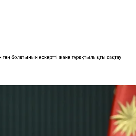
н тең болатынын ескертті және тұрақтылықты сақтау