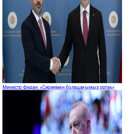
Министр Фидан: «Сириямен болашағымыз ортақ»