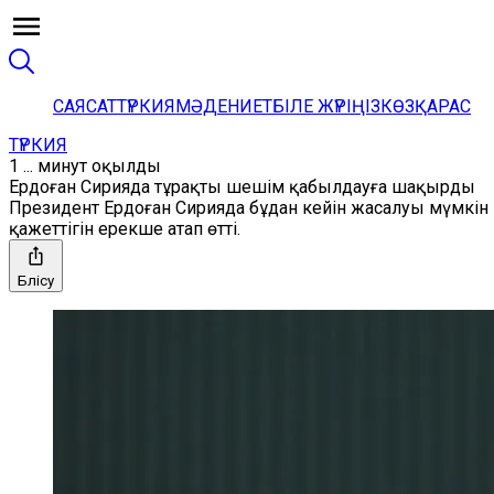
САЯСАТ
ТҮРКИЯ
МӘДЕНИЕТ
БІЛЕ ЖҮРІҢІЗ
КӨЗҚАРАС
ТҮРКИЯ
1 ... минут оқылды
Ердоған Сирияда тұрақты шешім қабылдауға шақырды
Президент Ердоған Сирияда бұдан кейін жасалуы мүмкін
қажеттігін ерекше атап өтті.
Бөлісу