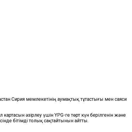
бастан Сирия мемлекетінің аумақтық тұтастығы мен саяси
 картасын әзірлеу үшін YPG-ге төрт күн берілгенін және
інде бітімді толық сақтайтынын айтты.