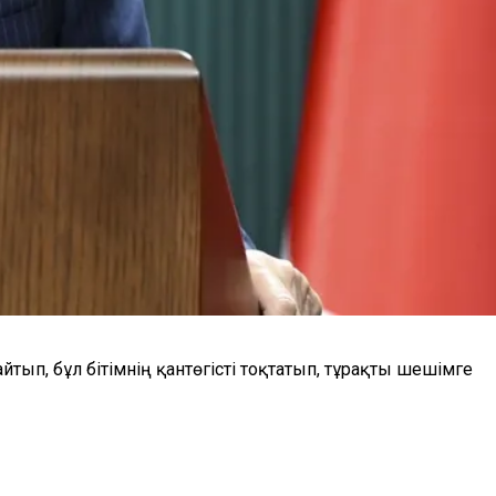
тып, бұл бітімнің қантөгісті тоқтатып, тұрақты шешімге