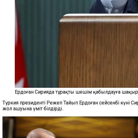
Ердоған Сирияда тұрақты шешім қабылдауға шақыр
Түркия президенті Режеп Тайып Ердоған сейсенбі күні Сир
жол ашуына үміт білдірді.