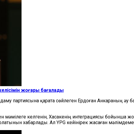
 келісімін жоғары бағалады
не даму партиясына қарата сөйлеген Ердоған Анкараның әу 
ен мәмілеге келгенін, Хасакенің интеграциясы бойынша жол
латынын хабарлады. Ал YPG кейінірек жасаған мәлімдемес