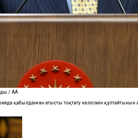
ды / AA
ияда қабылданған атысты тоқтату келісімін құптайтынын ай