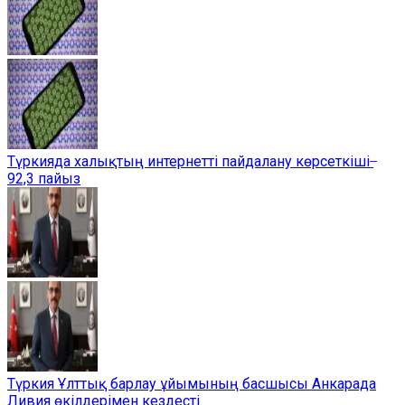
Түркияда халықтың интернетті пайдалану көрсеткіші ̶
92,3 пайыз
Түркия Ұлттық барлау ұйымының басшысы Анкарада
Ливия өкілдерімен кездесті