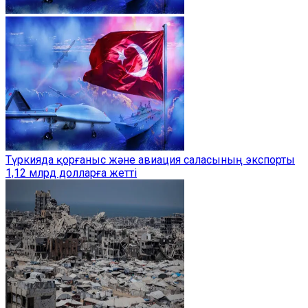
Түркияда қорғаныс және авиация саласының экспорты
1,12 млрд долларға жетті