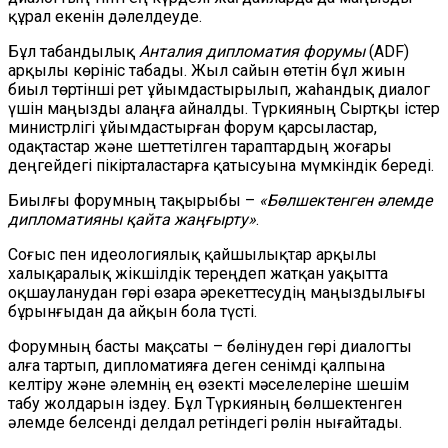
құрал екенін дәлелдеуде.
Бұл табандылық
Анталия дипломатия форумы
(ADF)
арқылы көрініс табады. Жыл сайын өтетін бұл жиын
биыл төртінші рет ұйымдастырылып, жаһандық диалог
үшін маңызды алаңға айналды. Түркияның Сыртқы істер
министрлігі ұйымдастырған форум қарсыластар,
одақтастар және шеттетілген тараптардың жоғары
деңгейдегі пікірталастарға қатысуына мүмкіндік береді.
Биылғы форумның тақырыбы –
«Бөлшектенген әлемде
дипломатияны қайта жаңғырту»
.
Соғыс пен идеологиялық қайшылықтар арқылы
халықаралық жікшілдік тереңдеп жатқан уақытта
оқшауланудан гөрі өзара әрекеттесудің маңыздылығы
бұрынғыдан да айқын бола түсті.
Форумның басты мақсаты – бөлінуден гөрі диалогты
алға тартып, дипломатияға деген сенімді қалпына
келтіру және әлемнің ең өзекті мәселелеріне шешім
табу жолдарын іздеу. Бұл Түркияның бөлшектенген
әлемде белсенді делдал ретіндегі рөлін нығайтады.