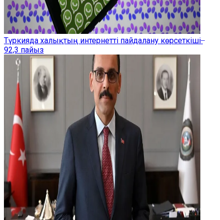
Түркияда халықтың интернетті пайдалану көрсеткіші ̶
92,3 пайыз