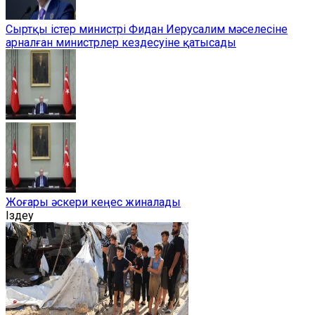
Сыртқы істер министрі Фидан Иерусалим мәселесіне
арналған министрлер кездесуіне қатысады
Жоғары әскери кеңес жиналады
Іздеу