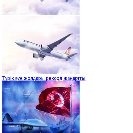
Түрік әуе жолдары рекорд жаңартты