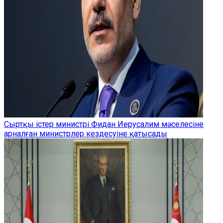
Сыртқы істер министрі Фидан Иерусалим мәселесіне
арналған министрлер кездесуіне қатысады