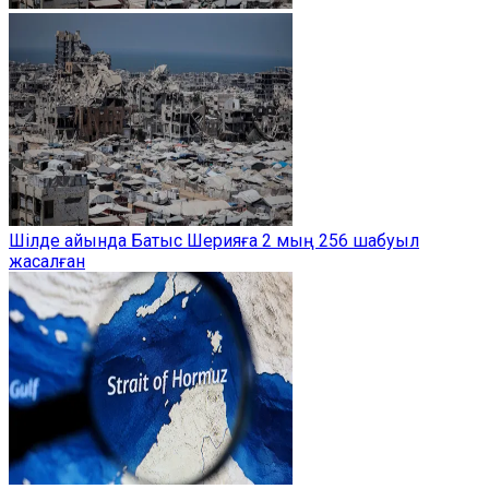
Шілде айында Батыс Шерияға 2 мың 256 шабуыл
жасалған