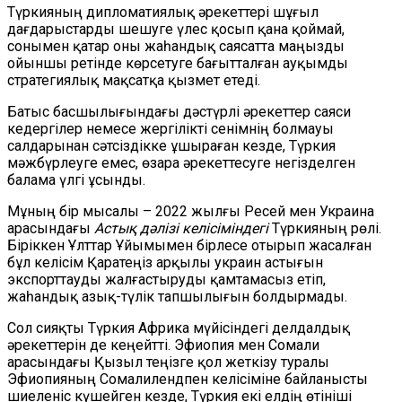
Түркияның дипломатиялық әрекеттері шұғыл
дағдарыстарды шешуге үлес қосып қана қоймай,
сонымен қатар оны жаһандық саясатта маңызды
ойыншы ретінде көрсетуге бағытталған ауқымды
стратегиялық мақсатқа қызмет етеді.
Батыс басшылығындағы дәстүрлі әрекеттер саяси
кедергілер немесе жергілікті сенімнің болмауы
салдарынан сәтсіздікке ұшыраған кезде, Түркия
мәжбүрлеуге емес, өзара әрекеттесуге негізделген
балама үлгі ұсынды.
Мұның бір мысалы – 2022 жылғы Ресей мен Украина
арасындағы
Астық дәлізі келісіміндегі
Түркияның рөлі.
Біріккен Ұлттар Ұйымымен бірлесе отырып жасалған
бұл келісім Қаратеңіз арқылы украин астығын
экспорттауды жалғастыруды қамтамасыз етіп,
жаһандық азық-түлік тапшылығын болдырмады.
Сол сияқты Түркия Африка мүйісіндегі делдалдық
әрекеттерін де кеңейтті. Эфиопия мен Сомали
арасындағы Қызыл теңізге қол жеткізу туралы
Эфиопияның Сомалилендпен келісіміне байланысты
шиеленіс күшейген кезде, Түркия екі елдің өтініші