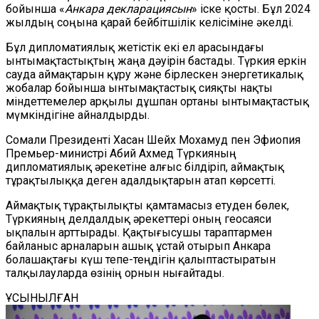
бойынша «
Анкара декларациясын
» іске қосты. Бұл 2024
жылдың соңына қарай бейбітшілік келісіміне әкелді.
Бұл дипломатиялық жетістік екі ел арасындағы
ынтымақтастықтың жаңа дәуірін бастады. Түркия еркін
сауда аймақтарын құру және бірлескен энергетикалық
жобалар бойынша ынтымақтастық сияқты нақты
міндеттемелер арқылы дұшпан ортаны ынтымақтастық
мүмкіндігіне айналдырды.
Сомали Президенті Хасан Шейх Мохамуд пен Эфиопия
Премьер-министрі Абий Ахмед Түркияның
дипломатиялық әрекетіне алғыс білдіріп, аймақтық
тұрақтылыққа деген адалдықтарын атап көрсетті.
Аймақтық тұрақтылықты қамтамасыз етуден бөлек,
Түркияның делдалдық әрекеттері оның геосаяси
ықпалын арттырады. Қақтығысушы тараптармен
байланыс арналарын ашық ұстай отырып Анкара
болашақтағы күш тепе-теңдігін қалыптастыратын
талқылауларда өзінің орнын нығайтады.
ҰСЫНЫЛҒАН