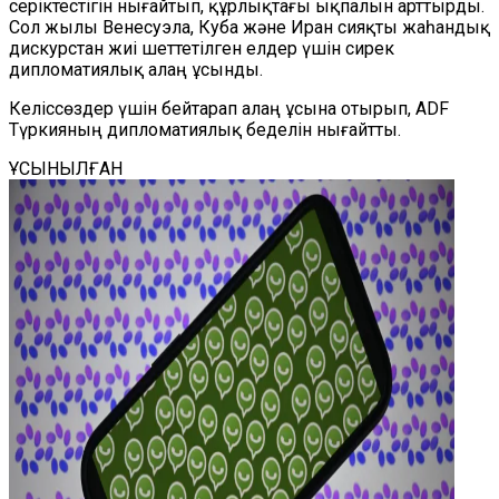
серіктестігін нығайтып, құрлықтағы ықпалын арттырды.
Сол жылы Венесуэла, Куба және Иран сияқты жаһандық
дискурстан жиі шеттетілген елдер үшін сирек
дипломатиялық алаң ұсынды.
Келіссөздер үшін бейтарап алаң ұсына отырып, ADF
Түркияның дипломатиялық беделін нығайтты.
ҰСЫНЫЛҒАН