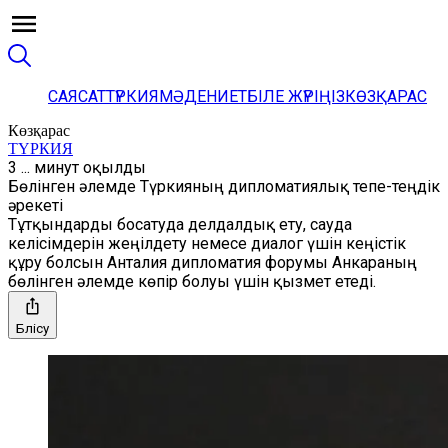
САЯСАТ
ТҮРКИЯ
МӘДЕНИЕТ
БІЛЕ ЖҮРІҢІЗ
КӨЗҚАРАС
Көзқарас
ТҮРКИЯ
3 ... минут оқылды
Бөлінген әлемде Түркияның дипломатиялық тепе-теңдік
әрекеті
Тұтқындарды босатуда делдалдық ету, сауда
келісімдерін жеңілдету немесе диалог үшін кеңістік
құру болсын Анталия дипломатия форумы Анкараның
бөлінген әлемде көпір болуы үшін қызмет етеді.
Бөлісу