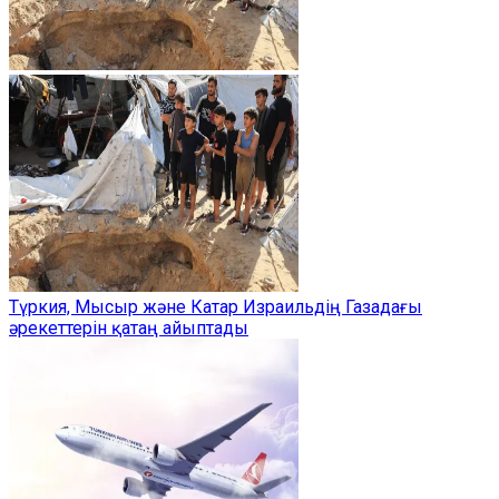
Түркия, Мысыр және Катар Израильдің Газадағы
әрекеттерін қатаң айыптады