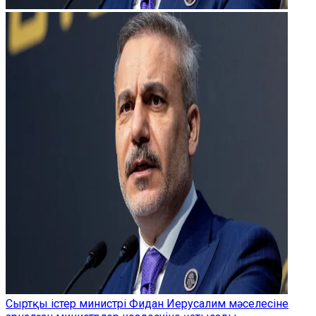
Сыртқы істер министрі Фидан Иерусалим мәселесіне