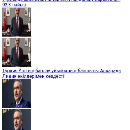
92,3 пайыз
Түркия Ұлттық барлау ұйымының басшысы Анкарада
Ливия өкілдерімен кездесті