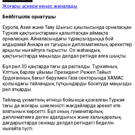
Жоғары әскери кеңес жиналады
Бейбітшілік орнатушы
Еуропа, Азия және Таяу Шығыс қиылысында орналасқан
Түркия қақтығыстармен қалыптасқан аймақта
орналасқан. Айналасындағы тұрақсыздыққа бой
алдырмай Анкара өз тұғырын дипломатиялық әрекеттер
арқылы нығайтуға тырысты. Ол жаһандық
қақтығыстарда маңызды делдал ретінде алға шықты.
Бұл рөл 30 қаңтарда тағы да расталды. Түркияның
Ұлттық барлау ұйымы Президент Режеп Тайып
Ердоғанның бағыт беруімен Газа секторында ХАМАС
қолындағы тайландық тұтқындарды босатуда маңызды
рөл атқарды.
Тайланд үкіметінің өтініші бойынша қозғалған Түркия
тағы да жоғары шиеленісті жағдайларда әрекет ете
алатынын көрсетті. Бұл оның гуманитарлық
дипломатияға деген адалдығын және халықаралық
дағдарыстарда сенімді делдал ретіндегі беделін
нығайта түсті.