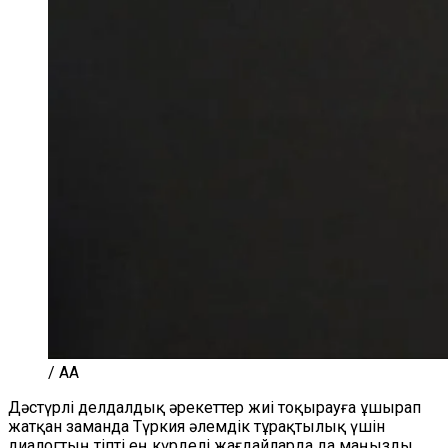
/ AA
Дәстүрлі делдалдық әрекеттер жиі тоқырауға ұшырап
жатқан заманда Түркия әлемдік тұрақтылық үшін
диалогтың тіпті ең күрделі жағдайларда да маңызды