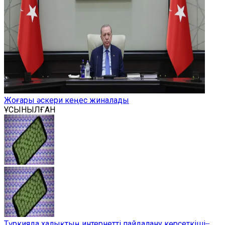
Жоғары әскери кеңес жиналады
ҰСЫНЫЛҒАН
Түркияда халықтың интернетті пайдалану көрсеткіші ̶