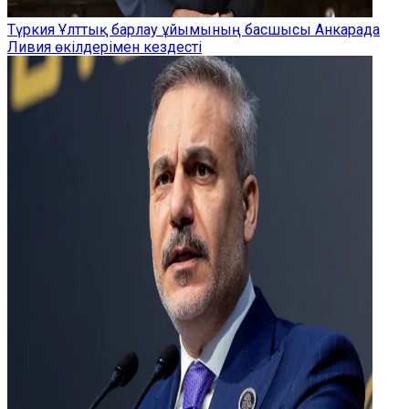
Түркия Ұлттық барлау ұйымының басшысы Анкарада
Ливия өкілдерімен кездесті