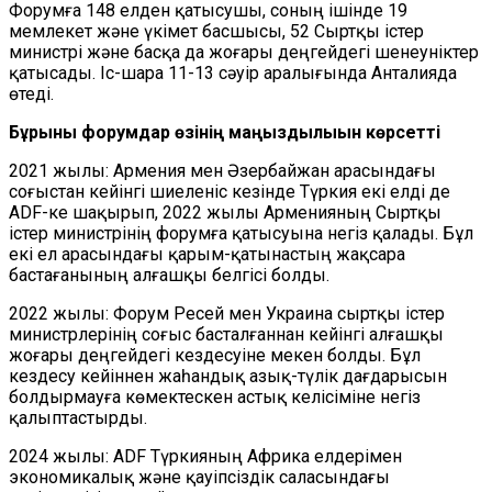
Форумға 148 елден қатысушы, соның ішінде 19
мемлекет және үкімет басшысы, 52 Сыртқы істер
министрі және басқа да жоғары деңгейдегі шенеуніктер
қатысады. Іс-шара 11-13 сәуір аралығында Анталияда
өтеді.
Бұрынғы форумдар өзінің маңыздылығын көрсетті
2021 жылы: Армения мен Әзербайжан арасындағы
соғыстан кейінгі шиеленіс кезінде Түркия екі елді де
ADF-ке шақырып, 2022 жылы Арменияның Сыртқы
істер министрінің форумға қатысуына негіз қалады. Бұл
екі ел арасындағы қарым-қатынастың жақсара
бастағанының алғашқы белгісі болды.
2022 жылы: Форум Ресей мен Украина сыртқы істер
министрлерінің соғыс басталғаннан кейінгі алғашқы
жоғары деңгейдегі кездесуіне мекен болды. Бұл
кездесу кейіннен жаһандық азық-түлік дағдарысын
болдырмауға көмектескен астық келісіміне негіз
қалыптастырды.
2024 жылы: ADF Түркияның Африка елдерімен
экономикалық және қауіпсіздік саласындағы