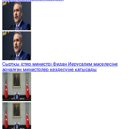
Сыртқы істер министрі Фидан Иерусалим мәселесіне
арналған министрлер кездесуіне қатысады