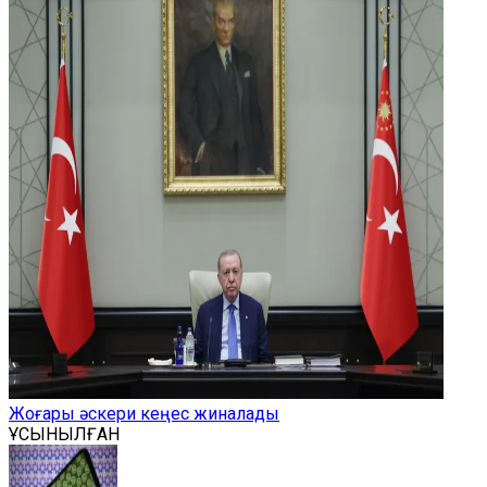
Жоғары әскери кеңес жиналады
ҰСЫНЫЛҒАН