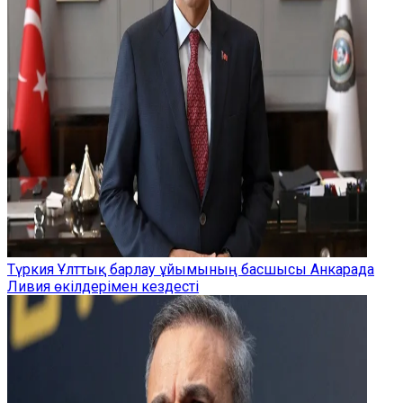
Түркия Ұлттық барлау ұйымының басшысы Анкарада
Ливия өкілдерімен кездесті