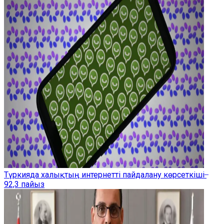
Түркияда халықтың интернетті пайдалану көрсеткіші ̶
92,3 пайыз