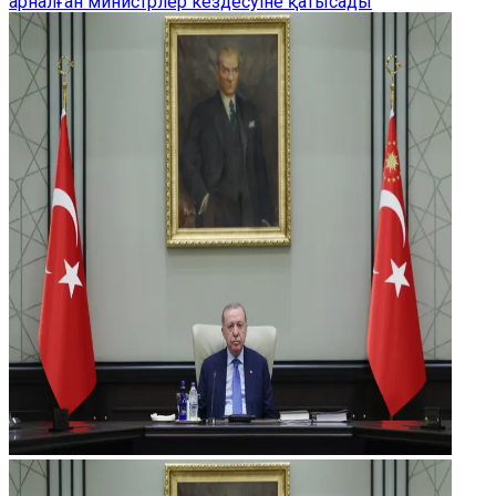
арналған министрлер кездесуіне қатысады